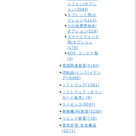
トフォン/オプシ
ョン(2094)
タブレット用/オ
プション(1122)
その他携帯端末/
オプション(228)
スマートウォッチ
用/オプション
(176)
BOX･コンテナ類
(4)
電源関連装置(4192)
消耗品(インク/メディ
ア)(6490)
ソフトウェア(1061)
ソフトウェア（ダウン
ロード販売）(9)
ライセンス(6097)
事務機/AV家電(3158)
リビング家電(728)
環境管理･監視機器
(1071)