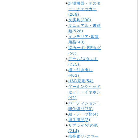
計測機器・テスタ
ー・チェッカー
(208)
文房具(200)
マニュアル・書籍
類(526)
インテリア･鑑賞
用品(48)
ICカード･RFタグ
(50)
アーム/スタンド
(735)
棚・引き出し
(402)
USB家電(54)
ゲーミングヘッド
セット・イヤホン
(44)
パーティション･
間仕切り(76)
紐・テープ類(4)
衛生用品(2)
サプライ/その他
(214)
携帯電話･スマー