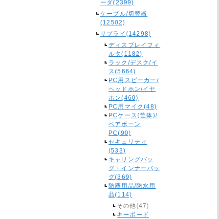
ーダ(2399)
ケーブル/切替器
(12502)
サプライ(14298)
ディスプレイフィ
ルタ(1182)
ラック/デスク/イ
ス(5664)
PC用スピーカー/
ヘッドホン/イヤ
ホン(460)
PC用マイク(48)
PCケース(筐体)/
ベアボーン
PC(90)
セキュリティ
(533)
キャリングバッ
グ・インナーバッ
グ(369)
防塵用品/防水用
品(114)
その他(47)
キーボード