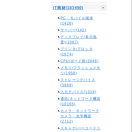
IT商材(103490)
PC・モバイル端末
(1426)
サーバー(142)
ディスプレイ(表示装
置)(2067)
プリンタ/プロッタ
(1674)
CPU/ボード類(2649)
メモリ/フラッシュメモ
リ(1958)
ストレージデバイス
(3969)
入力デバイス(1019)
通信/ネットワーク機器
(10165)
カメラ・ネットワーク
カメラ・光学機器
(2712)
スキャナ/バーコードリ