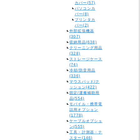
カバー(57)
パソコンカ
バー(8)
プリンタカ
バー(2)
外部拡張機器
(307)
収納用品(638)
クリーニング用品
(328)
ストレージケース
(74)
冷却/防音用品
(336)
マウスパッド/ク
ッション(422)
固定/運搬補助用
品(554)
モバイル・携帯電
話用オプション
(1778)
ケーブルオプショ
ン(555)
工具・計測器・テ
スター(146)