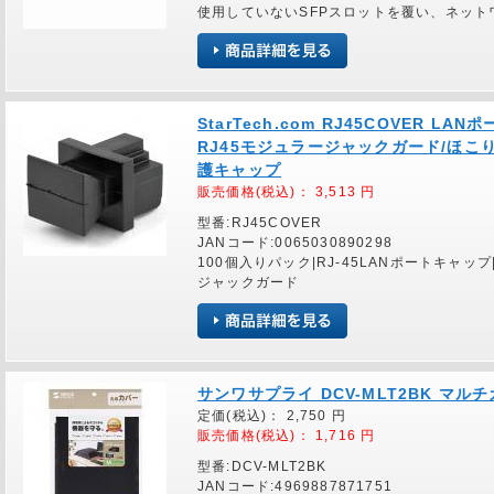
使用していないSFPスロットを覆い、ネッ
StarTech.com RJ45COVER 
RJ45モジュラージャックガード/ほこ
護キャップ
販売価格(税込)：
3,513
円
型番:RJ45COVER
JANコード:0065030890298
100個入りパック|RJ-45LANポートキャ
ジャックガード
サンワサプライ DCV-MLT2BK マ
定価(税込)：
2,750
円
販売価格(税込)：
1,716
円
型番:DCV-MLT2BK
JANコード:4969887871751