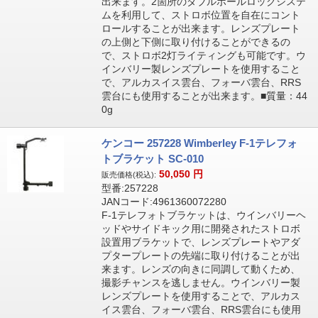
出来ます。2箇所のダブルボールロックシステ
ムを利用して、ストロボ位置を自在にコント
ロールすることが出来ます。レンズプレート
の上側と下側に取り付けることができるの
で、ストロボ2灯ライティングも可能です。ウ
インバリー製レンズプレートを使用すること
で、アルカスイス雲台、フォーバ雲台、RRS
雲台にも使用することが出来ます。■質量：44
0g
ケンコー 257228 Wimberley F-1テレフォ
トブラケット SC-010
50,050
円
販売価格(税込):
型番:257228
JANコード:4961360072280
F-1テレフォトブラケットは、ウインバリーヘ
ッドやサイドキック用に開発されたストロボ
設置用ブラケットで、レンズプレートやアダ
プタープレートの先端に取り付けることが出
来ます。レンズの向きに同調して動くため、
撮影チャンスを逃しません。ウインバリー製
レンズプレートを使用することで、アルカス
イス雲台、フォーバ雲台、RRS雲台にも使用