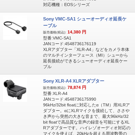
対応機種：EOSシリーズ
Sony VMC-SA1 シューオーディオ延長ケ
ーブル
14,380
円
販売価格(税込):
型番:VMC-SA1
JANコード:4548736176119
XLRアダプター「XLR-A4」などをカメラ本体
のマルチインターフェース（MI）シューから
延長接続ができるシューオーディオ延長ケー
ブル
Sony XLR-A4 XLRアダプター
78,874
円
販売価格(税込):
型番:XLR-A4
JANコード:4548736175990
96kHz/32bit floatに対応したα（TM）用XLRア
ダプター。αにXLRマイクを接続して、ささや
き声から突然の大きな音まで、最大96kHz/32
bit floatで高品質な音声の録音を可能にするXL
Rアダプターです。ハイレゾオーディオ対応の
マイクを使えば、20kHzを超える周波数帯の