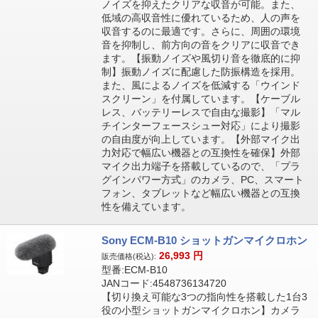
ノイズを抑えたクリアな収音が可能。また、
低域の高収音性に優れているため、人の声を
収音するのに最適です。さらに、周囲の環境
音を抑制し、前方向の音をクリアに収音でき
ます。【振動ノイズや風切り音を徹底的に抑
制】振動ノイズに配慮した防振構造を採用。
また、風によるノイズを低減する「ウインド
スクリーン」を付属しています。【ケーブル
レス、バッテリーレスで自由な撮影】「マル
チインターフェースシュー対応」により撮影
の自由度が向上しています。【外部マイク出
力対応で幅広い機器との互換性を確保】外部
マイク出力端子を搭載しているので、「プラ
グインパワー方式」のカメラ、PC、スマート
フォン、タブレットなど幅広い機器との互換
性を備えています。
Sony ECM-B10 ショットガンマイクロホン
26,993
円
販売価格(税込):
型番:ECM-B10
JANコード:4548736134720
【切り換え可能な3つの指向性を搭載した1台3
役の小型ショットガンマイクロホン】カメラ