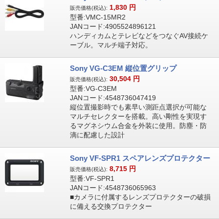
1,830
円
販売価格(税込):
型番:VMC-15MR2
JANコード:4905524896121
ハンディカムとテレビなどをつなぐAV接続ケ
ーブル。マルチ端子対応。
Sony VG-C3EM 縦位置グリップ
30,504
円
販売価格(税込):
型番:VG-C3EM
JANコード:4548736047419
縦位置撮影時でも素早い測距点選択が可能な
マルチセレクターを搭載。高い剛性を実現す
るマグネシウム合金を外装に使用。防塵・防
滴に配慮した設計
Sony VF-SPR1 スペアレンズプロテクター
8,715
円
販売価格(税込):
型番:VF-SPR1
JANコード:4548736065963
■カメラに付属するレンズプロテクターの破損
に備える交換プロテクター