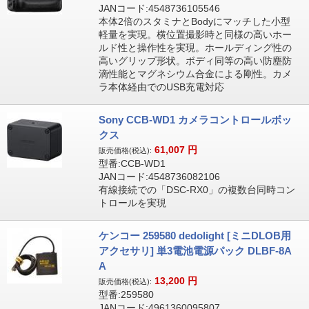
JANコード:4548736105546
本体2倍のスタミナとBodyにマッチした小型
軽量を実現。横位置撮影時と同様の高いホー
ルド性と操作性を実現。ホールディング性の
高いグリップ形状。ボディ同等の高い防塵防
滴性能とマグネシウム合金による剛性。カメ
ラ本体経由でのUSB充電対応
Sony CCB-WD1 カメラコントロールボッ
クス
61,007
円
販売価格(税込):
型番:CCB-WD1
JANコード:4548736082106
有線接続での「DSC-RX0」の複数台同時コン
トロールを実現
ケンコー 259580 dedolight [ミニDLOB用
アクセサリ] 単3電池電源パック DLBF-8A
A
13,200
円
販売価格(税込):
型番:259580
JANコード:4961360095807