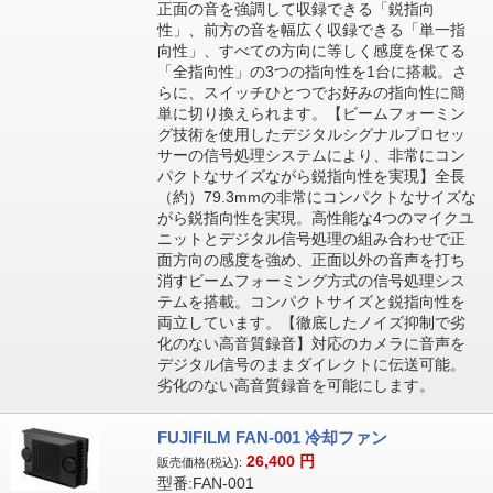
正面の音を強調して収録できる「鋭指向
性」、前方の音を幅広く収録できる「単一指
向性」、すべての方向に等しく感度を保てる
「全指向性」の3つの指向性を1台に搭載。さ
らに、スイッチひとつでお好みの指向性に簡
単に切り換えられます。【ビームフォーミン
グ技術を使用したデジタルシグナルプロセッ
サーの信号処理システムにより、非常にコン
パクトなサイズながら鋭指向性を実現】全長
（約）79.3mmの非常にコンパクトなサイズな
がら鋭指向性を実現。高性能な4つのマイクユ
ニットとデジタル信号処理の組み合わせで正
面方向の感度を強め、正面以外の音声を打ち
消すビームフォーミング方式の信号処理シス
テムを搭載。コンパクトサイズと鋭指向性を
両立しています。【徹底したノイズ抑制で劣
化のない高音質録音】対応のカメラに音声を
デジタル信号のままダイレクトに伝送可能。
劣化のない高音質録音を可能にします。
FUJIFILM FAN-001 冷却ファン
26,400
円
販売価格(税込):
型番:FAN-001