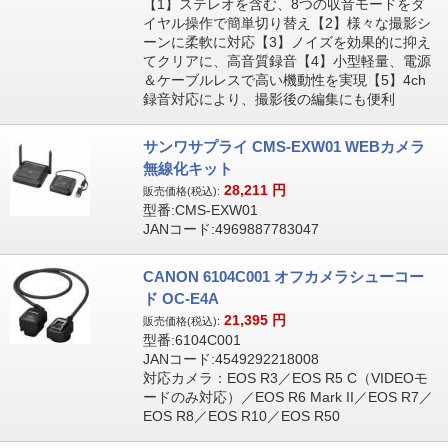
【1】ステレオを含む、8つの収音モードをダ
イヤル操作で簡単切り替え【2】様々な撮影シ
ーンに柔軟に対応【3】ノイズを効果的に抑え
てクリアに、高音質録音【4】小型軽量、電源
＆ケーブルレスで高い機動性を実現【5】4ch
録音対応により、撮影後の編集にも便利
サンワサプライ CMS-EXW01 WEBカメラ
無線化キット
28,211
円
販売価格(税込):
型番:CMS-EXW01
JANコード:4969887783047
CANON 6104C001 オフカメラシューコー
ド OC-E4A
21,395
円
販売価格(税込):
型番:6104C001
JANコード:4549292218008
対応カメラ：EOS R3／EOS R5 C（VIDEOモ
ードのみ対応）／EOS R6 Mark II／EOS R7／
EOS R8／EOS R10／EOS R50