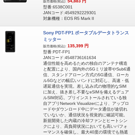
54,883
円
販売価格(税込):
型番:6538C001
JANコード:4549292229301
対象機種：EOS R5 Mark II
Sony PDT-FP1 ポータブルデータトランス
ミッター
135,399
円
販売価格(税込):
型番:PDT-FP1
JANコード:4548736161634
通信性能を高めるための独自のアンテナ構造
と配置により、国内外の5Gミリ波帯やSub6通
信、スタンドアローン方式の5G通信、ローカ
ル5Gなどの幅広いバンドに対応し、高速・低
遅延通信を実現。差し込み式の物理的なSIM
に加え、抜き差し不要なeSIMを備えるデュア
ルSIM対応。プリインストールされている独
自アプリNetwork Visualizerにより、アップロ
ードやダウンロード中にデータ通信が途切れ
ていないか、通信状況を視覚的に確認可能。
新規開発した内蔵の冷却ファンとヒートシン
クにより、高負荷状況においても高いパフォ
ーマンスを確保し、最大40度の環境でも熱遮