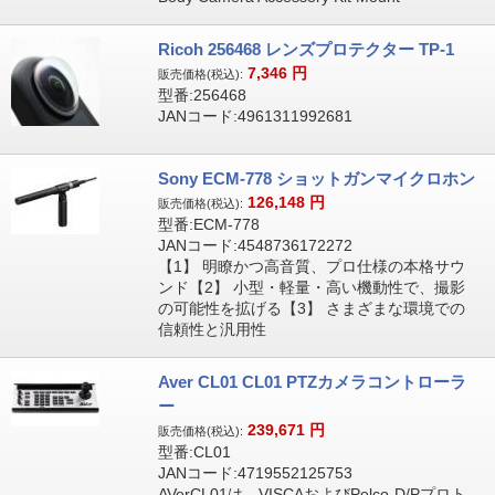
Ricoh 256468 レンズプロテクター TP-1
7,346
円
販売価格(税込):
型番:256468
JANコード:4961311992681
Sony ECM-778 ショットガンマイクロホン
126,148
円
販売価格(税込):
型番:ECM-778
JANコード:4548736172272
【1】 明瞭かつ高音質、プロ仕様の本格サウ
ンド【2】 小型・軽量・高い機動性で、撮影
の可能性を拡げる【3】 さまざまな環境での
信頼性と汎用性
Aver CL01 CL01 PTZカメラコントローラ
ー
239,671
円
販売価格(税込):
型番:CL01
JANコード:4719552125753
AVerCL01は、VISCAおよびPelco-D/Pプロト