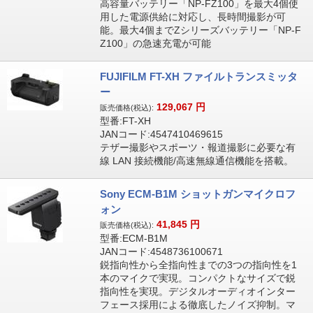
高容量バッテリー「NP-FZ100」を最大4個使
用した電源供給に対応し、長時間撮影が可
能。最大4個までZシリーズバッテリー「NP-F
Z100」の急速充電が可能
FUJIFILM FT-XH ファイルトランスミッタ
ー
129,067
円
販売価格(税込):
型番:FT-XH
JANコード:4547410469615
テザー撮影やスポーツ・報道撮影に必要な有
線 LAN 接続機能/高速無線通信機能を搭載。
Sony ECM-B1M ショットガンマイクロフ
ォン
41,845
円
販売価格(税込):
型番:ECM-B1M
JANコード:4548736100671
鋭指向性から全指向性までの3つの指向性を1
本のマイクで実現。コンパクトなサイズで鋭
指向性を実現。デジタルオーディオインター
フェース採用による徹底したノイズ抑制。マ