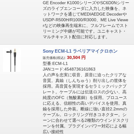
GE Encoder K1000シリーズやSC6D0Nシリー
ズのライブエンコーダに入力した映像を、ネ
ットワークを通じてMEDIAEDGE Decoderや
USDP-R500H/R1000/R3000、ME Live Viewe
rなどの映像再生端末に、フルフレームでスト
リーミング中継が可能です。ユニキャスト・
マルチキャスト配信に対応します。
Sony ECM-L1 ラベリアマイクロホン
30,504
円
販売価格(税込):
型番:ECM-L1
JANコード:4548736161863
人の声を忠実に収音、原音に迫ったクリアな
音質。真鍮（しんちゅう）削り出しの筐体を
採用。高音質を実現するセラミックバックプ
レート。ケーブルには伝送ロスの少ない、高
純度のOFC（無酸素銅）を採用。プロユース
に応える、信頼性の高いデバイスを使用。真
鍮を採用した外装。断線に強い直径2.2mmの
ケーブル。ロックリング付きコネクター。シ
ーンに合わせて選べる2種類のウインドスクリ
ーンを付属。プラグインパワー対応による幅
広い接続性