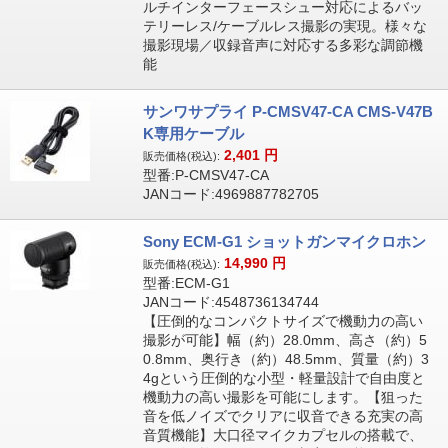
ルチインターフェースシュー対応によるバッ
テリーレス/ケーブルレス撮影の実現。様々な
撮影現場／収録音声に対応する多彩な調節機
能
サンワサプライ P-CMSV47-CA CMS-V47B
K専用ケーブル
2,401
円
販売価格(税込):
型番:P-CMSV47-CA
JANコード:4969887782705
Sony ECM-G1 ショットガンマイクロホン
14,990
円
販売価格(税込):
型番:ECM-G1
JANコード:4548736134744
【圧倒的なコンパクトサイズで機動力の高い
撮影が可能】幅（約）28.0mm、高さ（約）5
0.8mm、奥行き（約）48.5mm、質量（約）3
4gという圧倒的な小型・軽量設計で自由度と
機動力の高い撮影を可能にします。【狙った
音を低ノイズでクリアに収音できる充実の高
音質機能】大口径マイクカプセルの搭載で、