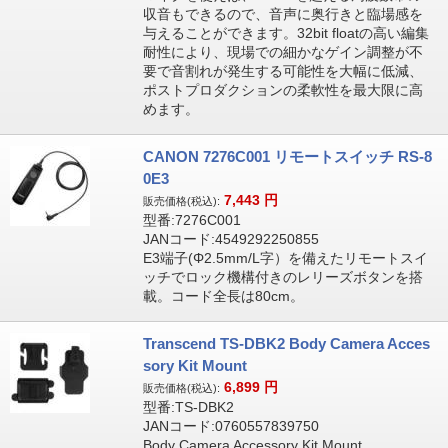
収音もできるので、音声に奥行きと臨場感を
与えることができます。32bit floatの高い編集
耐性により、現場での細かなゲイン調整が不
要で音割れが発生する可能性を大幅に低減、
ポストプロダクションの柔軟性を最大限に高
めます。
CANON 7276C001 リモートスイッチ RS-8
0E3
7,443
円
販売価格(税込):
型番:7276C001
JANコード:4549292250855
E3端子(Φ2.5mm/L字）を備えたリモートスイ
ッチでロック機構付きのレリーズボタンを搭
載。コード全長は80cm。
Transcend TS-DBK2 Body Camera Acces
sory Kit Mount
6,899
円
販売価格(税込):
型番:TS-DBK2
JANコード:0760557839750
Body Camera Accessory Kit Mount