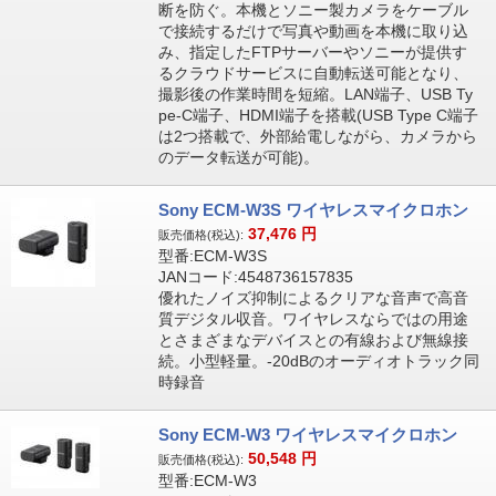
断を防ぐ。本機とソニー製カメラをケーブル
で接続するだけで写真や動画を本機に取り込
み、指定したFTPサーバーやソニーが提供す
るクラウドサービスに自動転送可能となり、
撮影後の作業時間を短縮。LAN端子、USB Ty
pe-C端子、HDMI端子を搭載(USB Type C端子
は2つ搭載で、外部給電しながら、カメラから
のデータ転送が可能)。
Sony ECM-W3S ワイヤレスマイクロホン
37,476
円
販売価格(税込):
型番:ECM-W3S
JANコード:4548736157835
優れたノイズ抑制によるクリアな音声で高音
質デジタル収音。ワイヤレスならではの用途
とさまざまなデバイスとの有線および無線接
続。小型軽量。-20dBのオーディオトラック同
時録音
Sony ECM-W3 ワイヤレスマイクロホン
50,548
円
販売価格(税込):
型番:ECM-W3