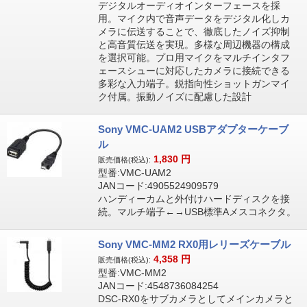
デジタルオーディオインターフェースを採
用。マイク内で音声データをデジタル化しカ
メラに伝送することで、徹底したノイズ抑制
と高音質伝送を実現。多様な周辺機器の構成
を選択可能。プロ用マイクをマルチインタフ
ェースシューに対応したカメラに接続できる
多彩な入力端子。鋭指向性ショットガンマイ
ク付属。振動ノイズに配慮した設計
Sony VMC-UAM2 USBアダプターケーブ
ル
1,830
円
販売価格(税込):
型番:VMC-UAM2
JANコード:4905524909579
ハンディーカムと外付けハードディスクを接
続。マルチ端子←→USB標準Aメスコネクタ。
Sony VMC-MM2 RX0用レリーズケーブル
4,358
円
販売価格(税込):
型番:VMC-MM2
JANコード:4548736084254
DSC-RX0をサブカメラとしてメインカメラと