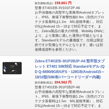
159,661
円
販売価格(税込):
型番:ET401EB-3V101F2P-A6
お手頃価格の高堅牢な業務用Androidタブレッ
ト。IP65、耐落下衝撃性能0.9m（別売のプロ
テクタ装着時は1.2m MIL規格準拠）。対応
OSはAndroid 15～18まで対応予定です。ま
た、Zebra製品の最大の特徴、Mobility DNAに
より、より業務に適した運用が可能となりま
す。Standardモデルの廉価版で、仕様は限定
的ですが安価なモデルとなります。違いは別
途構成資料を参照ください。
Zebra ET401EB-301P2B2P-A6 堅牢型タブ
レット ET401 SIM対応 Standardモデル (Q
D Q-6690/8GB/UFS・128GB/Android15～
18/10型/SIM有/バーコードリーダー内蔵)
204,562
円
販売価格(税込):
型番:ET401EB-301P2B2P-A6
お手頃価格の高堅牢な業務用Androidタブレッ
ト。IP65、耐落下衝撃性能1.2m（別売のプロ
テクタ装着時は1.5m MIL規格準拠）。対応
OSはAndroid 15～18まで対応予定です。ま