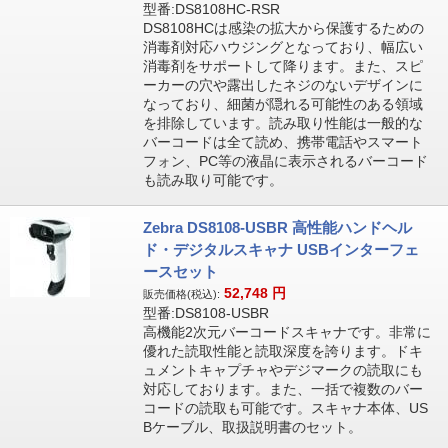
型番:DS8108HC-RSR
DS8108HCは感染の拡大から保護するための
消毒剤対応ハウジングとなっており、幅広い
消毒剤をサポートして降ります。また、スピ
ーカーの穴や露出したネジのないデザインに
なっており、細菌が隠れる可能性のある領域
を排除しています。読み取り性能は一般的な
バーコードは全て読め、携帯電話やスマート
フォン、PC等の液晶に表示されるバーコード
も読み取り可能です。
Zebra DS8108-USBR 高性能ハンドヘル
ド・デジタルスキャナ USBインターフェ
ースセット
52,748
円
販売価格(税込):
型番:DS8108-USBR
高機能2次元バーコードスキャナです。非常に
優れた読取性能と読取深度を誇ります。ドキ
ュメントキャプチャやデジマークの読取にも
対応しております。また、一括で複数のバー
コードの読取も可能です。スキャナ本体、US
Bケーブル、取扱説明書のセット。