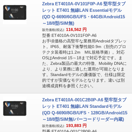
Zebra ET4010A-0V101F0P-A6 堅牢型タブ
レット ET401 無線LAN Essentialモデル
(QD Q-6690/6GB/UFS・64GB/Android15
～18/8型/SIM無)
116,562
円
販売価格(税込):
型番:ET4010A-0V101F0P-A6
お手頃価格の高堅牢な業務用Androidタブレッ
ト。IP65、耐落下衝撃性能0.9m（別売のプロ
テクタ装着時は1.2m MIL規格準拠）。対応
OSはAndroid 15～18まで対応予定です。ま
た、Zebra製品の最大の特徴、Mobility DNAに
より、より業務に適した運用が可能となりま
す。Standardモデルの廉価版で、仕様は限定
的ですが安価なモデルとなります。違いは別
途構成資料を参照ください。
Zebra ET4010A-001C2B0P-A6 堅牢型タブ
レット ET401 無線LAN Standardモデル
(QD Q-6690/8GB/UFS・128GB/Android15
～18/8型/SIM無/バーコードリーダー内蔵)
193,883
円
販売価格(税込):
型番:ET4010A-001C2B0P-A6