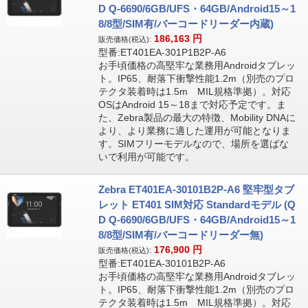
D Q-6690/6GB/UFS・64GB/Android15～1
8/8型/SIM有/バーコードリーダー内蔵)
186,163
円
販売価格(税込):
型番:ET401EA-301P1B2P-A6
お手頃価格の高堅牢な業務用Androidタブレッ
ト。IP65、耐落下衝撃性能1.2m（別売のプロ
テクタ装着時は1.5m MIL規格準拠）。対応
OSはAndroid 15～18まで対応予定です。ま
た、Zebra製品の最大の特徴、Mobility DNAに
より、より業務に適した運用が可能となりま
す。SIMフリーモデルなので、場所を選ばな
いで利用が可能です。
Zebra ET401EA-30101B2P-A6 堅牢型タブ
レット ET401 SIM対応 Standardモデル (Q
D Q-6690/6GB/UFS・64GB/Android15～1
8/8型/SIM有/バーコードリーダー無)
176,900
円
販売価格(税込):
型番:ET401EA-30101B2P-A6
お手頃価格の高堅牢な業務用Androidタブレッ
ト。IP65、耐落下衝撃性能1.2m（別売のプロ
テクタ装着時は1.5m MIL規格準拠）。対応