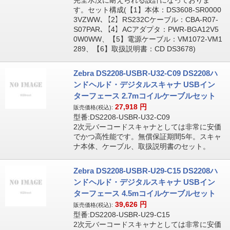
完全水没に耐えられる設計になっておりま
す。セット構成(【1】本体：DS3608-SR0000
3VZWW､【2】RS232Cケーブル：CBA-R07-
S07PAR､【4】ACアダプタ：PWR-BGA12V5
0W0WW、【5】電源ケーブル：VM1072-VM1
289、【6】取扱説明書：CD DS3678)
Zebra DS2208-USBR-U32-C09 DS2208ハ
ンドヘルド・デジタルスキャナ USBイン
ターフェース 2.7mコイルケーブルセット
27,918
円
販売価格(税込):
型番:DS2208-USBR-U32-C09
2次元バーコードスキャナとしては非常に安価
でかつ高性能です。無償保証期間5年。スキャ
ナ本体、ケーブル、取扱説明書のセット。
Zebra DS2208-USBR-U29-C15 DS2208ハ
ンドヘルド・デジタルスキャナ USBイン
ターフェース 4.5mコイルケーブルセット
39,626
円
販売価格(税込):
型番:DS2208-USBR-U29-C15
2次元バーコードスキャナとしては非常に安価