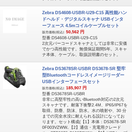
Zebra DS4608-USBR-U29-C15 高性能ハン
ドヘルド・デジタルスキャナ USBインタ
ーフェース 4.5mコイルケーブルセット
50,562
円
販売価格(税込):
型番:DS4608-USBR-U29-C15
2次元バーコードスキャナとしては非常に安価
でかつ高性能です。無償保証期間5年。スキャ
ナ本体、ケーブル、取扱説明書のセット。
Zebra DS3678SR-USBR DS3678-SR 堅牢
型Bluetoothコードレスイメージリーダー
USBインターフェースセット
185,907
円
販売価格(税込):
型番:DS3678SR-USBR
非常に高堅牢性の高いBluetooth対応の2次元
スキャナです。耐落下衝撃2.4M、IP65/IP67を
取得。防塵、防沫、防水。水の噴射や、30 分
までの完全水没に耐えられる設計になってお
ります。セット構成(【1】本体：DS3678-SR
0F003VZWW､【2】通信・充電用クレード