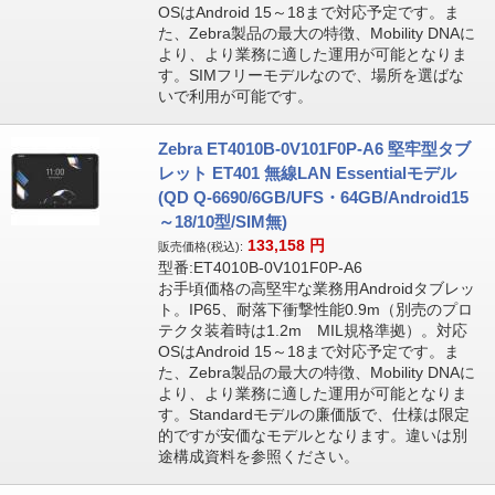
OSはAndroid 15～18まで対応予定です。ま
た、Zebra製品の最大の特徴、Mobility DNAに
より、より業務に適した運用が可能となりま
す。SIMフリーモデルなので、場所を選ばな
いで利用が可能です。
Zebra ET4010B-0V101F0P-A6 堅牢型タブ
レット ET401 無線LAN Essentialモデル
(QD Q-6690/6GB/UFS・64GB/Android15
～18/10型/SIM無)
133,158
円
販売価格(税込):
型番:ET4010B-0V101F0P-A6
お手頃価格の高堅牢な業務用Androidタブレッ
ト。IP65、耐落下衝撃性能0.9m（別売のプロ
テクタ装着時は1.2m MIL規格準拠）。対応
OSはAndroid 15～18まで対応予定です。ま
た、Zebra製品の最大の特徴、Mobility DNAに
より、より業務に適した運用が可能となりま
す。Standardモデルの廉価版で、仕様は限定
的ですが安価なモデルとなります。違いは別
途構成資料を参照ください。