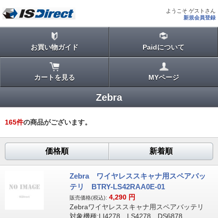
ようこそ ゲストさん
新規会員登録
お買い物ガイド
Paidについて
カートを見る
MYページ
Zebra
165
件
の商品がございます。
価格順
新着順
Zebra ワイヤレススキャナ用スペアバッ
テリ BTRY-LS42RAA0E-01
4,290
円
販売価格(税込):
Zebraワイヤレススキャナ用スペアバッテリ
対象機種:LI4278、LS4278、DS6878