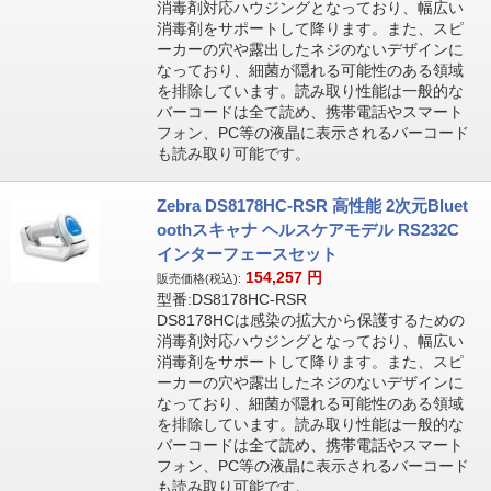
消毒剤対応ハウジングとなっており、幅広い
消毒剤をサポートして降ります。また、スピ
ーカーの穴や露出したネジのないデザインに
なっており、細菌が隠れる可能性のある領域
を排除しています。読み取り性能は一般的な
バーコードは全て読め、携帯電話やスマート
フォン、PC等の液晶に表示されるバーコード
も読み取り可能です。
Zebra DS8178HC-RSR 高性能 2次元Bluet
oothスキャナ ヘルスケアモデル RS232C
インターフェースセット
154,257
円
販売価格(税込):
型番:DS8178HC-RSR
DS8178HCは感染の拡大から保護するための
消毒剤対応ハウジングとなっており、幅広い
消毒剤をサポートして降ります。また、スピ
ーカーの穴や露出したネジのないデザインに
なっており、細菌が隠れる可能性のある領域
を排除しています。読み取り性能は一般的な
バーコードは全て読め、携帯電話やスマート
フォン、PC等の液晶に表示されるバーコード
も読み取り可能です。