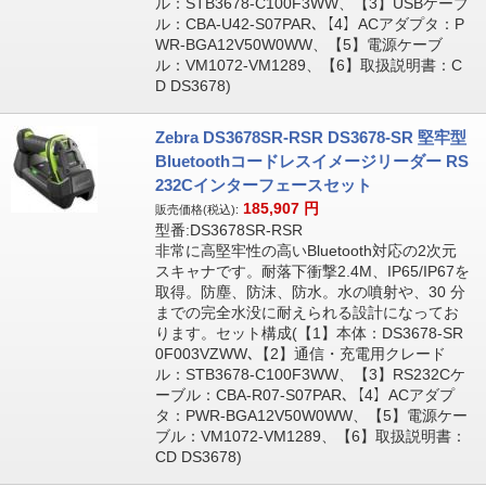
ル：STB3678-C100F3WW、【3】USBケーブ
ル：CBA-U42-S07PAR､【4】ACアダプタ：P
WR-BGA12V50W0WW、【5】電源ケーブ
ル：VM1072-VM1289、【6】取扱説明書：C
D DS3678)
Zebra DS3678SR-RSR DS3678-SR 堅牢型
Bluetoothコードレスイメージリーダー RS
232Cインターフェースセット
185,907
円
販売価格(税込):
型番:DS3678SR-RSR
非常に高堅牢性の高いBluetooth対応の2次元
スキャナです。耐落下衝撃2.4M、IP65/IP67を
取得。防塵、防沫、防水。水の噴射や、30 分
までの完全水没に耐えられる設計になってお
ります。セット構成(【1】本体：DS3678-SR
0F003VZWW､【2】通信・充電用クレード
ル：STB3678-C100F3WW、【3】RS232Cケ
ーブル：CBA-R07-S07PAR､【4】ACアダプ
タ：PWR-BGA12V50W0WW、【5】電源ケー
ブル：VM1072-VM1289、【6】取扱説明書：
CD DS3678)