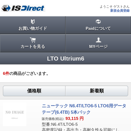
ようこそ ゲストさん
新規会員登録
お買い物ガイド
Paidについて
カートを見る
MYページ
LTO Ultrium6
6
件
の商品がございます。
価格順
新着順
ニューテック N6.4T/LTO6-5 LTO6用データ
テープ(6.4TB) 5本パック
93,115
円
販売価格(税込):
型番:N6.4T/LTO6-5
高密度記録・高出力・高耐久性を可能にし