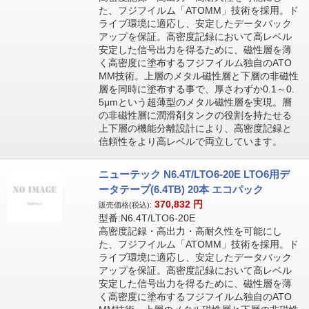
た、フジフイルム「ATOMM」技術を採用。ド
ライブ環境に適応し、安定したデータバック
アップを保証。高密度記録において高レベル
安定した信号出力を得るために、磁性層を薄
く高密度に塗布するフジフイルム独自のATO
MM技術。上層のメタル磁性層と下層の非磁性
層を同時に塗布する事で、厚さわずか0.1～0.
5μmという超薄型のメタル磁性層を実現。層
の非磁性層に潤滑剤タンクの役割を持たせる
上下層の機能分離設計により、高密度記録と
信頼性をより高レベルで両立しています。
ニューテック N6.4T/LTO6-20E LTO6用デ
ータテープ(6.4TB) 20本 エコパック
370,832
円
販売価格(税込):
型番:N6.4T/LTO6-20E
高密度記録・高出力・高耐久性を可能にし
た、フジフイルム「ATOMM」技術を採用。ド
ライブ環境に適応し、安定したデータバック
アップを保証。高密度記録において高レベル
安定した信号出力を得るために、磁性層を薄
く高密度に塗布するフジフイルム独自のATO