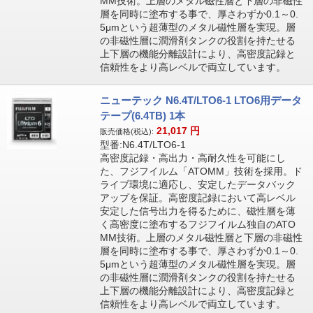
MM技術。上層のメタル磁性層と下層の非磁性
層を同時に塗布する事で、厚さわずか0.1～0.
5μmという超薄型のメタル磁性層を実現。層
の非磁性層に潤滑剤タンクの役割を持たせる
上下層の機能分離設計により、高密度記録と
信頼性をより高レベルで両立しています。
ニューテック N6.4T/LTO6-1 LTO6用データ
テープ(6.4TB) 1本
21,017
円
販売価格(税込):
型番:N6.4T/LTO6-1
高密度記録・高出力・高耐久性を可能にし
た、フジフイルム「ATOMM」技術を採用。ド
ライブ環境に適応し、安定したデータバック
アップを保証。高密度記録において高レベル
安定した信号出力を得るために、磁性層を薄
く高密度に塗布するフジフイルム独自のATO
MM技術。上層のメタル磁性層と下層の非磁性
層を同時に塗布する事で、厚さわずか0.1～0.
5μmという超薄型のメタル磁性層を実現。層
の非磁性層に潤滑剤タンクの役割を持たせる
上下層の機能分離設計により、高密度記録と
信頼性をより高レベルで両立しています。