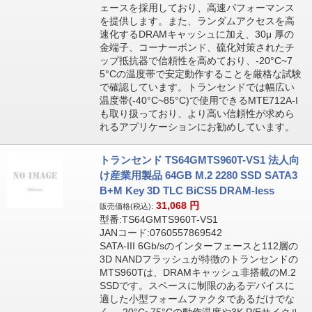
ェースを採用しており、高速パフォーマンス
を提供します。また、ランダムアクセスを高
速化するDRAMキャッシュに加え、30μ 厚の
金端子、コーナーボンド、硫化対策されたチ
ップ抵抗器で信頼性を高めており、-20°C~7
5°Cの温度帯で安定動作することを厳格な試験
で確認しています。トランセンドでは幅広い
温度帯(-40°C~85°C)で使用できるMTE712A-I
も取り扱っており、より高い信頼性が求めら
れるアプリケーションにお勧めしています。
トランセンド TS64GMTS960T-VS1 法人向
け産業用製品 64GB M.2 2280 SSD SATA3
B+M Key 3D TLC BiCS5 DRAM-less
31,068
円
販売価格(税込):
型番:TS64GMTS960T-VS1
JANコード:0760557869542
SATA-III 6Gb/sのインターフェースと112層の
3D NANDフラッシュが特徴のトランセンドの
MTS960Tは、DRAMキャッシュ非搭載のM.2
SSDです。スペースに制限のあるデバイスに
適した小型フォームファクタであるだけでな