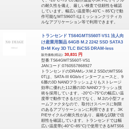
く、-20°C~75°Cの動作温度や3K P/Eサイクル
の耐久性を備え、厳しい検査で信頼性を確認
しています。幅広い温度帯(-40℃ ~ 85℃)で動
作可能なMTS960T-Iはミッションクリティカ
ルなアプリケーション等で利用できます。
トランセンド TS64GMTS560T-VS1 法人向
け産業用製品 64GB M.2 2242 SSD SATA3
B+M Key 3D TLC BiCS5 DRAM-less
30,831
円
販売価格(税込):
型番:TS64GMTS560T-VS1
JANコード:0760557868927
トランセンドのDRAMレスM.2 SSDのMTS56
0Tは、SATA-III 6Gb/sインターフェースと、9
6層の3D NANDフラッシュよりもストレージ
効率に優れた112層の3D NANDフラッシュ技
術を採用しています。-20°C~75°Cの幅広い温
度帯で動作できるだけでなく、M.2の小型フォ
ームファクタなので、取付けスペースに制限
のあるアプリケーションに利用できます。3K
P/Eサイクルの耐久性があり、厳格な試験で信
頼性を確認しています。トランセンドでは幅
広い温度帯(-40°C~85°C)で使用できるMTS56