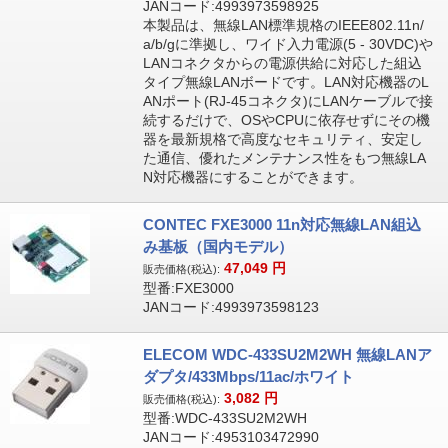
JANコード:4993973598925
本製品は、無線LAN標準規格のIEEE802.11n/
a/b/gに準拠し、ワイド入力電源(5 - 30VDC)や
LANコネクタからの電源供給に対応した組込
タイプ無線LANボードです。LAN対応機器のL
ANポート(RJ-45コネクタ)にLANケーブルで接
続するだけで、OSやCPUに依存せずにその機
器を最新規格で高度なセキュリティ、安定し
た通信、優れたメンテナンス性をもつ無線LA
N対応機器にすることができます。
CONTEC FXE3000 11n対応無線LAN組込
み基板（国内モデル）
47,049
円
販売価格(税込):
型番:FXE3000
JANコード:4993973598123
ELECOM WDC-433SU2M2WH 無線LANア
ダプタ/433Mbps/11ac/ホワイト
3,082
円
販売価格(税込):
型番:WDC-433SU2M2WH
JANコード:4953103472990