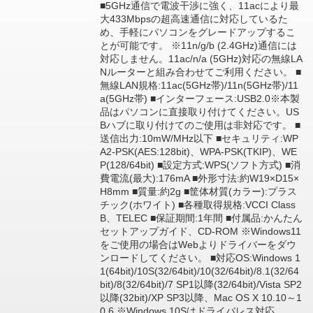
■5GHz通信で電波干渉に強く、11acにより最
大433Mbpsの超高速通信に対応しているた
め、手軽にパソコンをグレードアップするこ
とが可能です。 ※11n/g/b (2.4GHz)通信には
対応しません。11ac/n/a (5GHz)対応の無線LA
Nルーターと組み合わせてご利用ください。 ■
無線LAN規格:11ac(5GHz帯)/11n(5GHz帯)/11
a(5GHz帯) ■インターフェース:USB2.0※本製
品はパソコンに直接取り付けてください。US
Bハブに取り付けてのご使用は非対応です。 ■
送信出力:10mW/MHz以下 ■セキュリティ:WP
A2-PSK(AES:128bit)、WPA-PSK(TKIP)、WE
P(128/64bit) ■設定方式:WPS(ソフト方式) ■消
費電流(最大):176mA ■外形寸法:約W19×D15×
H8mm ■質量:約2g ■筐体材質(カラー):プラス
チック(ホワイト) ■各種取得規格:VCCI Class
B、TELEC ■保証期間:1年間 ■付属品:かんたん
セットアップガイド、CD-ROM ※Windows11
をご使用の場合はWebよりドライバーをダウ
ンロードしてください。 ■対応OS:Windows 1
1(64bit)/10S(32/64bit)/10(32/64bit)/8.1(32/64
bit)/8(32/64bit)/7 SP1以降(32/64bit)/Vista SP2
以降(32bit)/XP SP3以降、Mac OS X 10.10～1
0.6 ※Windows 10Sはドライバレス対応