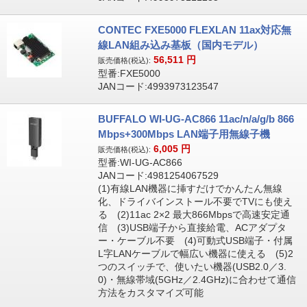
CONTEC FXE5000 FLEXLAN 11ax対応無
線LAN組み込み基板（国内モデル）
56,511
円
販売価格(税込):
型番:FXE5000
JANコード:4993973123547
BUFFALO WI-UG-AC866 11ac/n/a/g/b 866
Mbps+300Mbps LAN端子用無線子機
6,005
円
販売価格(税込):
型番:WI-UG-AC866
JANコード:4981254067529
(1)有線LAN機器に挿すだけでかんたん無線
化、ドライバインストール不要でTVにも使え
る (2)11ac 2×2 最大866Mbpsで高速安定通
信 (3)USB端子から直接給電、ACアダプタ
ー・ケーブル不要 (4)可動式USB端子・付属
L字LANケーブルで幅広い機器に使える (5)2
つのスイッチで、使いたい機器(USB2.0／3.
0)・無線帯域(5GHz／2.4GHz)に合わせて通信
方法をカスタマイズ可能