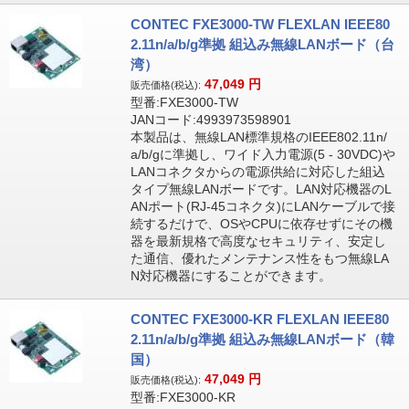
CONTEC FXE3000-TW FLEXLAN IEEE80
2.11n/a/b/g準拠 組込み無線LANボード（台
湾）
47,049
円
販売価格(税込):
型番:FXE3000-TW
JANコード:4993973598901
本製品は、無線LAN標準規格のIEEE802.11n/
a/b/gに準拠し、ワイド入力電源(5 - 30VDC)や
LANコネクタからの電源供給に対応した組込
タイプ無線LANボードです。LAN対応機器のL
ANポート(RJ-45コネクタ)にLANケーブルで接
続するだけで、OSやCPUに依存せずにその機
器を最新規格で高度なセキュリティ、安定し
た通信、優れたメンテナンス性をもつ無線LA
N対応機器にすることができます。
CONTEC FXE3000-KR FLEXLAN IEEE80
2.11n/a/b/g準拠 組込み無線LANボード（韓
国）
47,049
円
販売価格(税込):
型番:FXE3000-KR