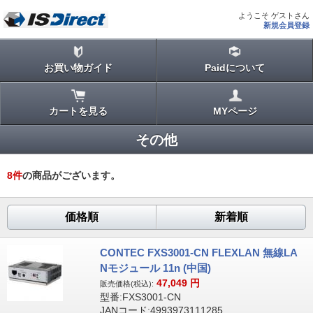
ようこそ ゲストさん
新規会員登録
お買い物ガイド
Paidについて
カートを見る
MYページ
その他
8
件
の商品がございます。
価格順
新着順
CONTEC FXS3001-CN FLEXLAN 無線LA
Nモジュール 11n (中国)
47,049
円
販売価格(税込):
型番:FXS3001-CN
JANコード:4993973111285