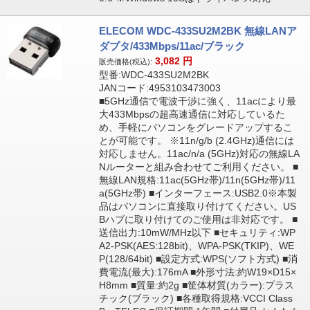
ELECOM WDC-433SU2M2BK 無線LANア
ダプタ/433Mbps/11ac/ブラック
3,082
円
販売価格(税込):
型番:WDC-433SU2M2BK
JANコード:4953103473003
■5GHz通信で電波干渉に強く、11acにより最
大433Mbpsの超高速通信に対応しているた
め、手軽にパソコンをグレードアップするこ
とが可能です。 ※11n/g/b (2.4GHz)通信には
対応しません。11ac/n/a (5GHz)対応の無線LA
Nルーターと組み合わせてご利用ください。 ■
無線LAN規格:11ac(5GHz帯)/11n(5GHz帯)/11
a(5GHz帯) ■インターフェース:USB2.0※本製
品はパソコンに直接取り付けてください。US
Bハブに取り付けてのご使用は非対応です。 ■
送信出力:10mW/MHz以下 ■セキュリティ:WP
A2-PSK(AES:128bit)、WPA-PSK(TKIP)、WE
P(128/64bit) ■設定方式:WPS(ソフト方式) ■消
費電流(最大):176mA ■外形寸法:約W19×D15×
H8mm ■質量:約2g ■筐体材質(カラー):プラス
チック(ブラック) ■各種取得規格:VCCI Class