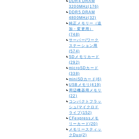
DDR4 DRAM
3200MHz(176)
DDR5 DRAM
4800MHz(32)
純正メモリー（追
加・変更用）
(748)
サーバー/ワーク
ステーション用
(574)
SDメモリカード
(292)
microSDカード
(338)
miniSDカード(6)
USBメモリ(419)
周辺機器用メモリ
(22)
コンパクトフラッ
シュ/マイクロド
ライブ(152)
CFexpressメモ
リーカード(20)
メモリースティッ
クDuo(2)