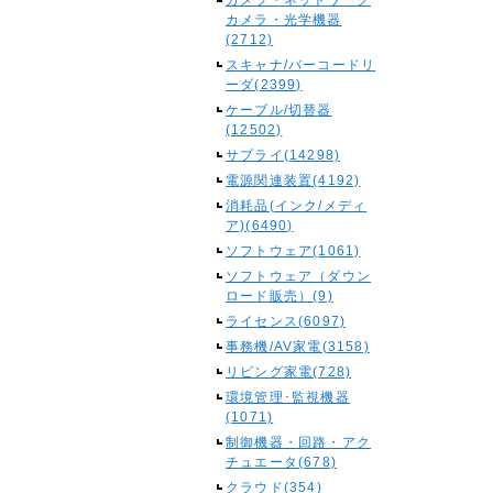
カメラ・ネットワーク
カメラ・光学機器
(2712)
スキャナ/バーコードリ
ーダ(2399)
ケーブル/切替器
(12502)
サプライ(14298)
電源関連装置(4192)
消耗品(インク/メディ
ア)(6490)
ソフトウェア(1061)
ソフトウェア（ダウン
ロード販売）(9)
ライセンス(6097)
事務機/AV家電(3158)
リビング家電(728)
環境管理･監視機器
(1071)
制御機器・回路・アク
チュエータ(678)
クラウド(354)