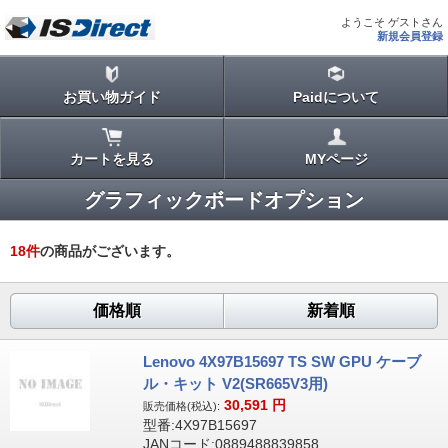
ようこそ ゲストさん
新規会員登録
お買い物ガイド
Paidについて
カートを見る
MYページ
グラフィックボードオプション
18
件
の商品がございます。
価格順
新着順
Lenovo 4X97B15697 TS SW GPU ケーブ
ル・キット V2(SR665V3用)
30,591
円
販売価格(税込):
型番:4X97B15697
JANコード:0889488839858