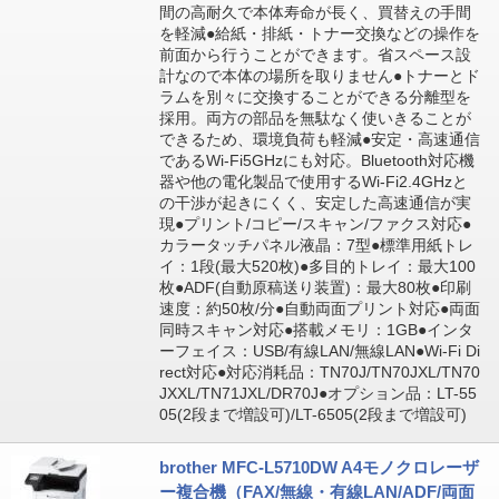
間の高耐久で本体寿命が長く、買替えの手間
を軽減●給紙・排紙・トナー交換などの操作を
前面から行うことができます。省スペース設
計なので本体の場所を取りません●トナーとド
ラムを別々に交換することができる分離型を
採用。両方の部品を無駄なく使いきることが
できるため、環境負荷も軽減●安定・高速通信
であるWi-Fi5GHzにも対応。Bluetooth対応機
器や他の電化製品で使用するWi-Fi2.4GHzと
の干渉が起きにくく、安定した高速通信が実
現●プリント/コピー/スキャン/ファクス対応●
カラータッチパネル液晶：7型●標準用紙トレ
イ：1段(最大520枚)●多目的トレイ：最大100
枚●ADF(自動原稿送り装置)：最大80枚●印刷
速度：約50枚/分●自動両面プリント対応●両面
同時スキャン対応●搭載メモリ：1GB●インタ
ーフェイス：USB/有線LAN/無線LAN●Wi-Fi Di
rect対応●対応消耗品：TN70J/TN70JXL/TN70
JXXL/TN71JXL/DR70J●オプション品：LT-55
05(2段まで増設可)/LT-6505(2段まで増設可)
brother MFC-L5710DW A4モノクロレーザ
ー複合機（FAX/無線・有線LAN/ADF/両面