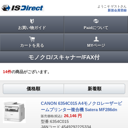
ようこそ ゲストさん
新規会員登録
お買い物ガイド
Paidについて
カートを見る
MYページ
モノクロ/スキャナー/FAX付
14
件
の商品がございます。
価格順
新着順
CANON 6354C015 A4モノクロレーザービ
ームプリンター複合機 Satera MF286dn
26,146
円
販売価格(税込):
型番:6354C015
JANコード:4549292225334