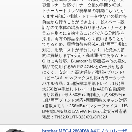
容量トナー対応でトナー交換の手間を軽減。
トナーカートリッジ廃棄量の削減にもつなが
ります●給紙・排紙・トナー交換などの操作を
前面から行うことができます。省スペース設
計なので本体の場所を取りません●トナーとド
ラムを別々に交換することができる分離型を
採用。両方の部品を無駄なく使いきることが
できるため、環境負荷も軽減●自動両面印刷に
対応。用紙コストが半分になり、紙資源の節
約に貢献します●安定・高速通信であるWi-Fi5
GHzにも対応。Bluetooth対応機器や他の電化
製品で使用するWi-Fi2.4GHzとの干渉が起き
にくく、安定した高速通信が実現●プリント/
コピー/スキャン/ファクス対応●カラータッチ
パネル液晶：3.5型●標準用紙トレイ：1段(最
大250枚)●手差しトレイ：1枚●ADF(自動原稿
送り装置)：最大50枚●印刷速度：約34枚/分●
自動両面プリント対応●両面同時スキャン対応
●搭載メモリ：256MB●インターフェイス：US
B/有線LAN/無線LAN●Wi-Fi Direct対応●対応消
耗品：TN32JXL/TN32JXXL/DR32J
brother MFC-L2860DW A4モノクロレーザ