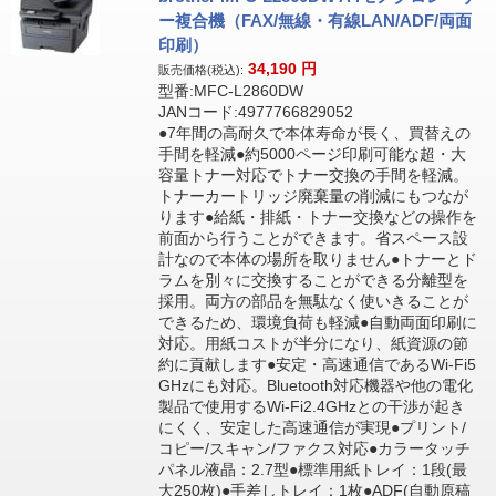
ー複合機（FAX/無線・有線LAN/ADF/両面
印刷）
34,190
円
販売価格(税込):
型番:MFC-L2860DW
JANコード:4977766829052
●7年間の高耐久で本体寿命が長く、買替えの
手間を軽減●約5000ページ印刷可能な超・大
容量トナー対応でトナー交換の手間を軽減。
トナーカートリッジ廃棄量の削減にもつなが
ります●給紙・排紙・トナー交換などの操作を
前面から行うことができます。省スペース設
計なので本体の場所を取りません●トナーとド
ラムを別々に交換することができる分離型を
採用。両方の部品を無駄なく使いきることが
できるため、環境負荷も軽減●自動両面印刷に
対応。用紙コストが半分になり、紙資源の節
約に貢献します●安定・高速通信であるWi-Fi5
GHzにも対応。Bluetooth対応機器や他の電化
製品で使用するWi-Fi2.4GHzとの干渉が起き
にくく、安定した高速通信が実現●プリント/
コピー/スキャン/ファクス対応●カラータッチ
パネル液晶：2.7型●標準用紙トレイ：1段(最
大250枚)●手差しトレイ：1枚●ADF(自動原稿