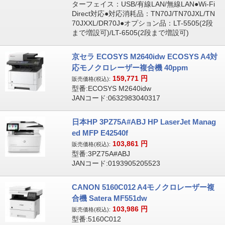
ターフェイス：USB/有線LAN/無線LAN●Wi-Fi
Direct対応●対応消耗品：TN70J/TN70JXL/TN
70JXXL/DR70J●オプション品：LT-5505(2段
まで増設可)/LT-6505(2段まで増設可)
京セラ ECOSYS M2640idw ECOSYS A4対
応モノクロレーザー複合機 40ppm
159,771
円
販売価格(税込):
型番:ECOSYS M2640idw
JANコード:0632983040317
日本HP 3PZ75A#ABJ HP LaserJet Manag
ed MFP E42540f
103,861
円
販売価格(税込):
型番:3PZ75A#ABJ
JANコード:0193905205523
CANON 5160C012 A4モノクロレーザー複
合機 Satera MF551dw
103,986
円
販売価格(税込):
型番:5160C012