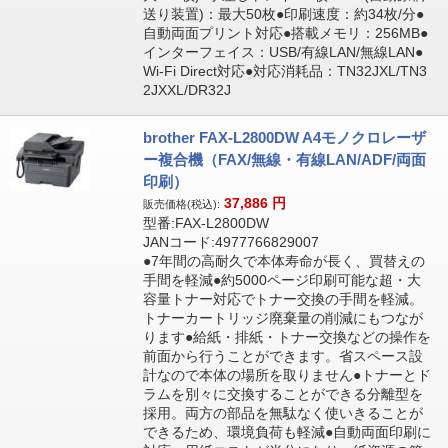
送り装置)：最大50枚●印刷速度：約34枚/分●
自動両面プリント対応●搭載メモリ：256MB●
インターフェイス：USB/有線LAN/無線LAN●
Wi-Fi Direct対応●対応消耗品：TN32JXL/TN3
2JXXL/DR32J
brother FAX-L2800DW A4モノクロレーザ
ー複合機（FAX/無線・有線LAN/ADF/両面
印刷）
37,886
円
販売価格(税込):
型番:FAX-L2800DW
JANコード:4977766829007
●7年間の高耐久で本体寿命が長く、買替えの
手間を軽減●約5000ページ印刷可能な超・大
容量トナー対応でトナー交換の手間を軽減。
トナーカートリッジ廃棄量の削減にもつなが
ります●給紙・排紙・トナー交換などの操作を
前面から行うことができます。省スペース設
計なので本体の場所を取りません●トナーとド
ラムを別々に交換することができる分離型を
採用。両方の部品を無駄なく使いきることが
できるため、環境負荷も軽減●自動両面印刷に