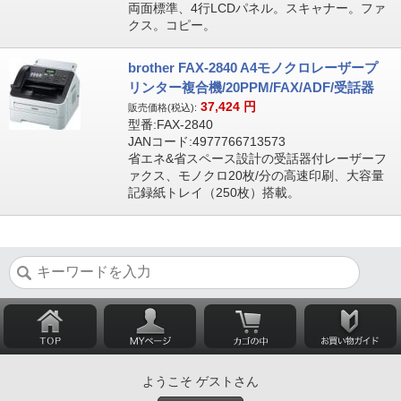
両面標準、4行LCDパネル。スキャナー。ファ
クス。コピー。
brother FAX-2840 A4モノクロレーザープ
リンター複合機/20PPM/FAX/ADF/受話器
37,424
円
販売価格(税込):
型番:FAX-2840
JANコード:4977766713573
省エネ&省スペース設計の受話器付レーザーフ
ァクス、モノクロ20枚/分の高速印刷、大容量
記録紙トレイ（250枚）搭載。
ようこそ ゲストさん