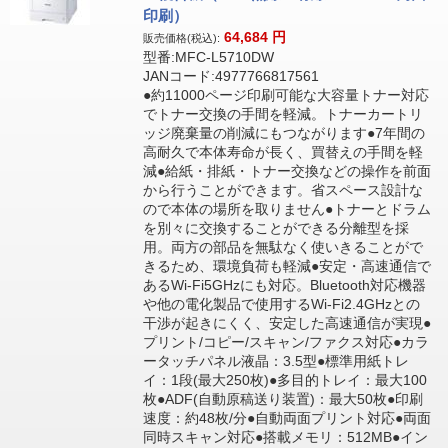
印刷）
64,684
円
販売価格(税込):
型番:MFC-L5710DW
JANコード:4977766817561
●約11000ページ印刷可能な大容量トナー対応
でトナー交換の手間を軽減。トナーカートリ
ッジ廃棄量の削減にもつながります●7年間の
高耐久で本体寿命が長く、買替えの手間を軽
減●給紙・排紙・トナー交換などの操作を前面
から行うことができます。省スペース設計な
ので本体の場所を取りません●トナーとドラム
を別々に交換することができる分離型を採
用。両方の部品を無駄なく使いきることがで
きるため、環境負荷も軽減●安定・高速通信で
あるWi-Fi5GHzにも対応。Bluetooth対応機器
や他の電化製品で使用するWi-Fi2.4GHzとの
干渉が起きにくく、安定した高速通信が実現●
プリント/コピー/スキャン/ファクス対応●カラ
ータッチパネル液晶：3.5型●標準用紙トレ
イ：1段(最大250枚)●多目的トレイ：最大100
枚●ADF(自動原稿送り装置)：最大50枚●印刷
速度：約48枚/分●自動両面プリント対応●両面
同時スキャン対応●搭載メモリ：512MB●イン