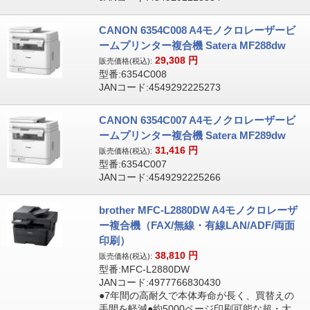
CANON 6354C008 A4モノクロレーザービ
ームプリンター複合機 Satera MF288dw
29,308
円
販売価格(税込):
型番:6354C008
JANコード:4549292225273
CANON 6354C007 A4モノクロレーザービ
ームプリンター複合機 Satera MF289dw
31,416
円
販売価格(税込):
型番:6354C007
JANコード:4549292225266
brother MFC-L2880DW A4モノクロレーザ
ー複合機（FAX/無線・有線LAN/ADF/両面
印刷）
38,810
円
販売価格(税込):
型番:MFC-L2880DW
JANコード:4977766830430
●7年間の高耐久で本体寿命が長く、買替えの
手間を軽減●約5000ページ印刷可能な超・大