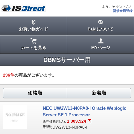
ようこそ ゲストさん
新規会員登録
お買い物ガイド
Paidについて
カートを見る
MYページ
DBMSサーバー用
296
件
の商品がございます。
価格順
新着順
NEC UW2W13-N0PA8-I Oracle Weblogic
Server SE 1 Processor
1,309,524
円
販売価格(税込):
型番:UW2W13-N0PA8-I