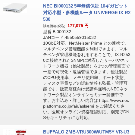
NEC BI000132 5年無償保証 10ギガビット
対応小型・多機能ルータ UNIVERGE IX-R2
530
177,075
円
販売価格(税込):
型番:BI000132
JANコード:4550559015032
10GbE対応。NetMeister Prime との連携で、
マルチベンダ管理機能を利用できます。マル
チベンダ管理機能を利用することで、IX-R253
0に接続されたSNMPに対応したサーバやネッ
トワーク機器（他社製品）を1つの管理画面で
一括で可視化・遠隔管理できます。他社製品
のCPU使用率、メモリ使用率、ポート状態、
ディスク容量などの詳細情報も監視・管理可
能です。販売店様向け受講料無料のNECネッ
トワーク製品オンラインセミナー開催中で
す。お申込み・詳しい内容は https://www.nec
platforms.co.jp/fair/aslsemi をご確認くださ
い。医療オンライン資格確認対応。別売でDN
Sセキュリティにも対応。
BUFFALO ZME-VRU300W/UTM5Y VR-U3