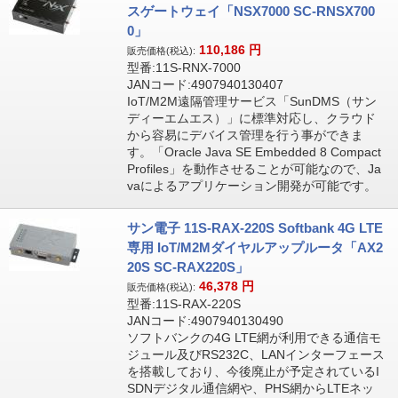
スゲートウェイ「NSX7000 SC-RNSX700
0」
110,186
円
販売価格(税込):
型番:11S-RNX-7000
JANコード:4907940130407
IoT/M2M遠隔管理サービス「SunDMS（サン
ディーエムエス）」に標準対応し、クラウド
から容易にデバイス管理を行う事ができま
す。「Oracle Java SE Embedded 8 Compact
Profiles」を動作させることが可能なので、Ja
vaによるアプリケーション開発が可能です。
サン電子 11S-RAX-220S Softbank 4G LTE
専用 IoT/M2Mダイヤルアップルータ「AX2
20S SC-RAX220S」
46,378
円
販売価格(税込):
型番:11S-RAX-220S
JANコード:4907940130490
ソフトバンクの4G LTE網が利用できる通信モ
ジュール及びRS232C、LANインターフェース
を搭載しており、今後廃止が予定されているI
SDNデジタル通信網や、PHS網からLTEネッ