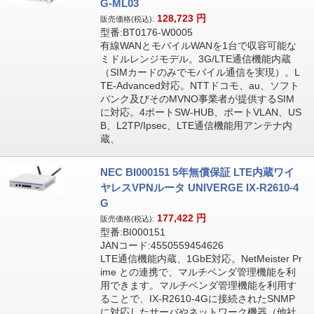
G-ML03
128,723
円
販売価格(税込):
型番:BT0176-W0005
有線WANとモバイルWANを1台で収容可能な
ミドルレンジモデル。3G/LTE通信機能内蔵
（SIMカードのみでモバイル通信を実現）。L
TE-Advanced対応。NTTドコモ、au、ソフト
バンク及びそのMVNO事業者が提供するSIM
に対応。4ポートSW-HUB、ポートVLAN、US
B、L2TP/Ipsec、LTE通信機能用アンテナ内
蔵、
NEC BI000151 5年無償保証 LTE内蔵ワイ
ヤレスVPNルータ UNIVERGE IX-R2610-4
G
177,422
円
販売価格(税込):
型番:BI000151
JANコード:4550559454626
LTE通信機能内蔵、1GbE対応。NetMeister Pr
ime との連携で、マルチベンダ管理機能を利
用できます。マルチベンダ管理機能を利用す
ることで、IX-R2610-4Gに接続されたSNMP
に対応したサーバやネットワーク機器（他社