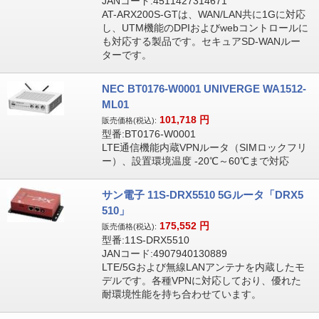
JANコード:4511427314671
AT-ARX200S-GTは、WAN/LAN共に1Gに対応
し、UTM機能のDPIおよびwebコントロールに
も対応する製品です。セキュアSD-WANルー
ターです。
NEC BT0176-W0001 UNIVERGE WA1512-
ML01
101,718
円
販売価格(税込):
型番:BT0176-W0001
LTE通信機能内蔵VPNルータ（SIMロックフリ
ー）、設置環境温度 -20℃～60℃まで対応
サン電子 11S-DRX5510 5Gルータ「DRX5
510」
175,552
円
販売価格(税込):
型番:11S-DRX5510
JANコード:4907940130889
LTE/5Gおよび無線LANアンテナを内蔵したモ
デルです。各種VPNに対応しており、優れた
耐環境性能を持ち合わせています。