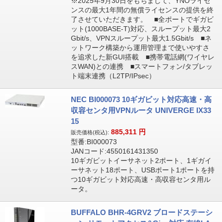
※2025年9月30日をもちまして、YNOライセ
ンスの最大1年間の無償ライセンスの提供を終
了させていただきます。 ■全ポートでギガビ
ット(1000BASE-T)対応、スループット最大2
Gbit/s、VPNスループット最大1.5Gbit/s ■ネ
ットワーク構築から運用管理まで使いやすさ
を追求した新GUI搭載 ■携帯電話網(ワイヤレ
スWAN)との連携 ■スマートフォン/タブレッ
ト端末連携（L2TP/IPsec）
NEC BI000073 10ギガビット対応高速・高
収容センタ用VPNルータ UNIVERGE IX33
15
885,311
円
販売価格(税込):
型番:BI000073
JANコード:4550161431350
10ギガビットイーサネット2ポート、1ギガイ
ーサネット18ポート、USBポート1ポートを持
つ10ギガビット対応高速・高収容センタ用ル
ータ。
BUFFALO BHR-4GRV2 ブロードステーシ