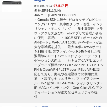
ーター
97,517
円
販売価格(税込):
型番:ER8411(UN)
JANコード:4897098683309
・Omada SDNに統合: ゼロタッチプロビジョ
ニング(ZTP)*3・集中型クラウド管理・インテ
リジェントモニタリング ・集中型管理: クラ
ウドアクセス及びOmadaアプリで管理がさら
に便利・容易に ・10GE SFP+ ポート×2: W
ANポートとWAN/LAN 10GE SFP+ポートが広
大な帯域幅を提供 ・最大10個のWANポート
を利用可能: 光ファイバーとRJ45を介した複
数回線のロードバランスによるユーティライ
ゼーションの向上 ・セキュアなVPN: エンタ
ープライズ標準のSSL/ IPSec / PPTP / L2TP V
PN & OpenVPN / L2TP over IPSec VPNに対
応しており、拠点や在宅勤務での利用に最
適 ・高度なセキュリティ: ファイアウォー
ル・DoS防御・IP/MAC/URLフィルタリング・
IP-MACバインディング・One-Click ALG アク
ティベーションが強力なセキュリティを提
供