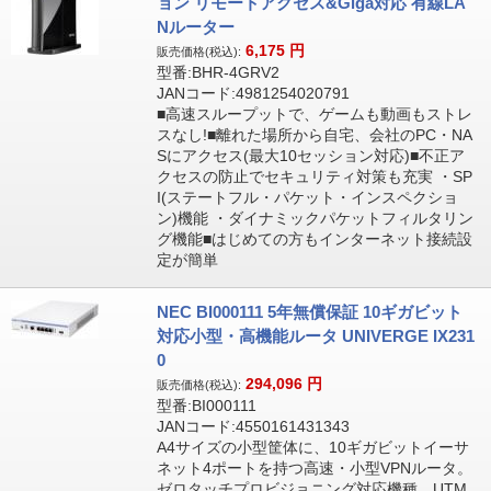
ョン リモートアクセス&Giga対応 有線LA
Nルーター
6,175
円
販売価格(税込):
型番:BHR-4GRV2
JANコード:4981254020791
■高速スループットで、ゲームも動画もストレ
スなし!■離れた場所から自宅、会社のPC・NA
Sにアクセス(最大10セッション対応)■不正ア
クセスの防止でセキュリティ対策も充実 ・SP
I(ステートフル・パケット・インスペクショ
ン)機能 ・ダイナミックパケットフィルタリン
グ機能■はじめての方もインターネット接続設
定が簡単
NEC BI000111 5年無償保証 10ギガビット
対応小型・高機能ルータ UNIVERGE IX231
0
294,096
円
販売価格(税込):
型番:BI000111
JANコード:4550161431343
A4サイズの小型筐体に、10ギガビットイーサ
ネット4ポートを持つ高速・小型VPNルータ。
ゼロタッチプロビジョニング対応機種。UTM