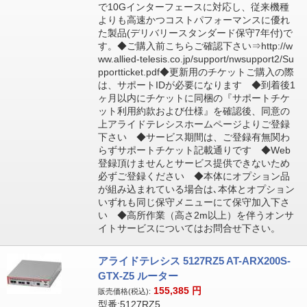
で10Gインターフェースに対応し、従来機種
よりも高速かつコストパフォーマンスに優れ
た製品(デリバリースタンダード保守7年付)で
す。◆ご購入前こちらご確認下さい⇒http://w
ww.allied-telesis.co.jp/support/nwsupport2/Su
pportticket.pdf◆更新用のチケットご購入の際
は、サポートIDが必要になります ◆到着後1
ヶ月以内にチケットに同梱の『サポートチケ
ット利用約款および仕様』を確認後、同意の
上アライドテレシスホームページよりご登録
下さい ◆サービス期間は、ご登録有無関わ
らずサポートチケット記載通りです ◆Web
登録頂けませんとサービス提供できないため
必ずご登録ください ◆本体にオプション品
が組み込まれている場合は､本体とオプション
いずれも同じ保守メニューにて保守加入下さ
い ◆高所作業（高さ2m以上）を伴うオンサ
イトサービスについてはお問合せ下さい。
アライドテレシス 5127RZ5 AT-ARX200S-
GTX-Z5 ルーター
155,385
円
販売価格(税込):
型番:5127RZ5