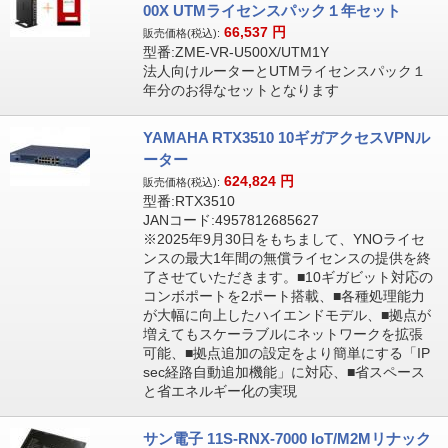
00X UTMライセンスパック１年セット
66,537
円
販売価格(税込):
型番:ZME-VR-U500X/UTM1Y
法人向けルーターとUTMライセンスパック１
年分のお得なセットとなります
YAMAHA RTX3510 10ギガアクセスVPNル
ーター
624,824
円
販売価格(税込):
型番:RTX3510
JANコード:4957812685627
※2025年9月30日をもちまして、YNOライセ
ンスの最大1年間の無償ライセンスの提供を終
了させていただきます。■10ギガビット対応の
コンボポートを2ポート搭載、■各種処理能力
が大幅に向上したハイエンドモデル、■拠点が
増えてもスケーラブルにネットワークを拡張
可能、■拠点追加の設定をより簡単にする「IP
sec経路自動追加機能」に対応、■省スペース
と省エネルギー化の実現
サン電子 11S-RNX-7000 IoT/M2Mリナック