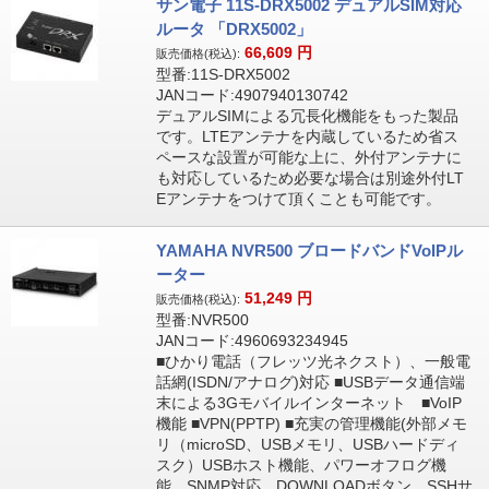
サン電子 11S-DRX5002 デュアルSIM対応
ルータ 「DRX5002」
66,609
円
販売価格(税込):
型番:11S-DRX5002
JANコード:4907940130742
デュアルSIMによる冗長化機能をもった製品
です。LTEアンテナを内蔵しているため省ス
ペースな設置が可能な上に、外付アンテナに
も対応しているため必要な場合は別途外付LT
Eアンテナをつけて頂くことも可能です。
YAMAHA NVR500 ブロードバンドVoIPル
ーター
51,249
円
販売価格(税込):
型番:NVR500
JANコード:4960693234945
■ひかり電話（フレッツ光ネクスト）、一般電
話網(ISDN/アナログ)対応 ■USBデータ通信端
末による3Gモバイルインターネット ■VoIP
機能 ■VPN(PPTP) ■充実の管理機能(外部メモ
リ（microSD、USBメモリ、USBハードディ
スク）USBホスト機能、パワーオフログ機
能、SNMP対応、DOWNLOADボタン、SSHサ