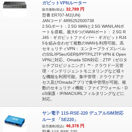
ガビットVPNルーター
32,789
円
販売価格(税込):
型番:ER707-M2(UN)
JANコード:4895252500738
2.5Gポート：2.5G WANと2.5G WAN/LANポ
ートを搭載。最大6つのWANポート： 2.5G R
J45・ギガビットファイバー・ギガビットRJ4
5を組み合わせて複数のWANを利用可能。高
セキュリティVPN： エンタープライズレベル
のSSL/IPSec/GER§/PPTP/L2TP VPN & Open
VPNに対応。Omada SDN対応：ZTP（ゼロタ
ッチプロビジョニング）**・クラウド一元管
理・インテリジェントモニタリングなど様々
な機能を利用可能。集中管理 : クラウドアク
セス及びOmadaアプリで集中管理が可能。複
数のセキュリティ機能：ファイアウォール・D
oS保護・IP/MAC/URLフィルタリングなどに
対応。
サン電子 11S-RSE-220 デュアルSIM対応
ルータ 「SE220」
46,378
円
販売価格(税込):
型番:11S-RSE-220