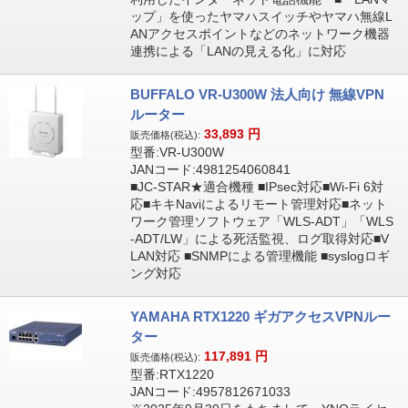
ップ」を使ったヤマハスイッチやヤマハ無線L
ANアクセスポイントなどのネットワーク機器
連携による「LANの見える化」に対応
BUFFALO VR-U300W 法人向け 無線VPN
ルーター
33,893
円
販売価格(税込):
型番:VR-U300W
JANコード:4981254060841
■JC-STAR★適合機種 ■IPsec対応■Wi-Fi 6対
応■キキNaviによるリモート管理対応■ネット
ワーク管理ソフトウェア「WLS-ADT」「WLS
-ADT/LW」による死活監視、ログ取得対応■V
LAN対応 ■SNMPによる管理機能 ■syslogロギ
ング対応
YAMAHA RTX1220 ギガアクセスVPNルー
ター
117,891
円
販売価格(税込):
型番:RTX1220
JANコード:4957812671033