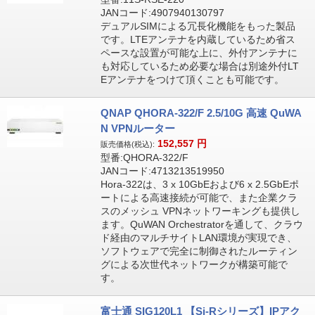
JANコード:4907940130797
デュアルSIMによる冗長化機能をもった製品
です。LTEアンテナを内蔵しているため省ス
ペースな設置が可能な上に、外付アンテナに
も対応しているため必要な場合は別途外付LT
Eアンテナをつけて頂くことも可能です。
QNAP QHORA-322/F 2.5/10G 高速 QuWA
N VPNルーター
152,557
円
販売価格(税込):
型番:QHORA-322/F
JANコード:4713213519950
Hora-322は、3 x 10GbEおよび6 x 2.5GbEポ
ートによる高速接続が可能で、また企業クラ
スのメッシュ VPNネットワーキングも提供し
ます。QuWAN Orchestratorを通して、クラウ
ド経由のマルチサイトLAN環境が実現でき、
ソフトウェアで完全に制御されたルーティン
グによる次世代ネットワークが構築可能で
す。
富士通 SIG120L1 【Si-Rシリーズ】IPアク