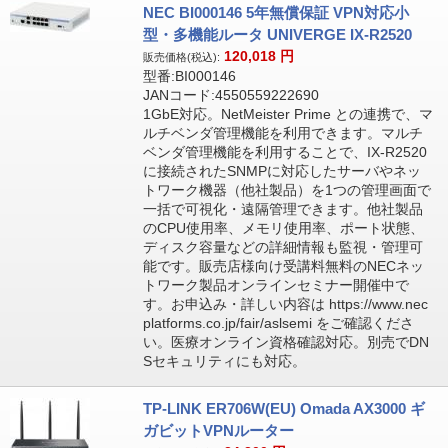
NEC BI000146 5年無償保証 VPN対応小
型・多機能ルータ UNIVERGE IX-R2520
120,018
円
販売価格(税込):
型番:BI000146
JANコード:4550559222690
1GbE対応。NetMeister Prime との連携で、マ
ルチベンダ管理機能を利用できます。マルチ
ベンダ管理機能を利用することで、IX-R2520
に接続されたSNMPに対応したサーバやネッ
トワーク機器（他社製品）を1つの管理画面で
一括で可視化・遠隔管理できます。他社製品
のCPU使用率、メモリ使用率、ポート状態、
ディスク容量などの詳細情報も監視・管理可
能です。販売店様向け受講料無料のNECネッ
トワーク製品オンラインセミナー開催中で
す。お申込み・詳しい内容は https://www.nec
platforms.co.jp/fair/aslsemi をご確認くださ
い。医療オンライン資格確認対応。別売でDN
Sセキュリティにも対応。
TP-LINK ER706W(EU) Omada AX3000 ギ
ガビットVPNルーター