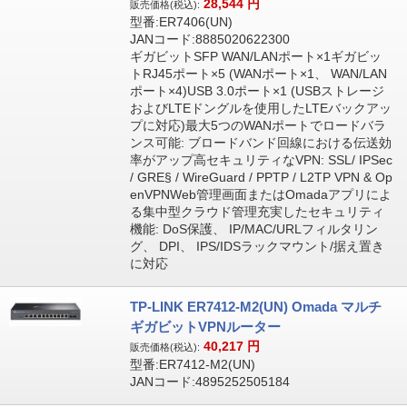
28,544
円
販売価格(税込):
型番:ER7406(UN)
JANコード:8885020622300
ギガビットSFP WAN/LANポート×1ギガビッ
トRJ45ポート×5 (WANポート×1、 WAN/LAN
ポート×4)USB 3.0ポート×1 (USBストレージ
およびLTEドングルを使用したLTEバックアッ
プに対応)最大5つのWANポートでロードバラ
ンス可能: ブロードバンド回線における伝送効
率がアップ高セキュリティなVPN: SSL/ IPSec
/ GRE§ / WireGuard / PPTP / L2TP VPN & Op
enVPNWeb管理画面またはOmadaアプリによ
る集中型クラウド管理充実したセキュリティ
機能: DoS保護、 IP/MAC/URLフィルタリン
グ、 DPI、 IPS/IDSラックマウント/据え置き
に対応
TP-LINK ER7412-M2(UN) Omada マルチ
ギガビットVPNルーター
40,217
円
販売価格(税込):
型番:ER7412-M2(UN)
JANコード:4895252505184