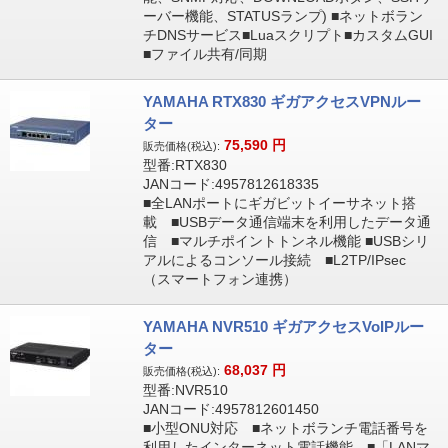
ーバー機能、STATUSランプ) ■ネットボラン
チDNSサービス■Luaスクリプト■カスタムGUI
■ファイル共有/同期
YAMAHA RTX830 ギガアクセスVPNルー
ター
75,590
円
販売価格(税込):
型番:RTX830
JANコード:4957812618335
■全LANポートにギガビットイーサネット搭
載 ■USBデータ通信端末を利用したデータ通
信 ■マルチポイントトンネル機能 ■USBシリ
アルによるコンソール接続 ■L2TP/IPsec
（スマートフォン連携）
YAMAHA NVR510 ギガアクセスVoIPルー
ター
68,037
円
販売価格(税込):
型番:NVR510
JANコード:4957812601450
■小型ONU対応 ■ネットボランチ電話番号を
利用したインターネット電話機能 ■「LANマ