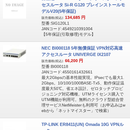
セスルータ Si-R G120 プレインストールモ
デルV20(5年保証)
134,685
円
販売価格(税込):
型番:SIG120L1
JANコード:4549210391004
【5年保証(引取修理)モデル】
NEC BI000118 5年無償保証 VPN対応高速
アクセスルータ UNIVERGE IX2107
66,200
円
販売価格(税込):
型番:BI000118
JANコード:4550161432661
最大2Gbpsの基本性能実現。IPsecでも最大1.
2Gbps。10/100/1000BASE-Tx5、動作保証温
度最大50℃。省エネ設計。ゼロタッチプロビ
ジョニング対応機種。UTMライセンス購入で
UTM機能が利用可。無料のクラウド型総合管
理サービスNetMeisterも利用可（お申込みはw
ebから「ネットマイスター」で検索）
TP-LINK ER8411(UN) Omada 10G VPNル