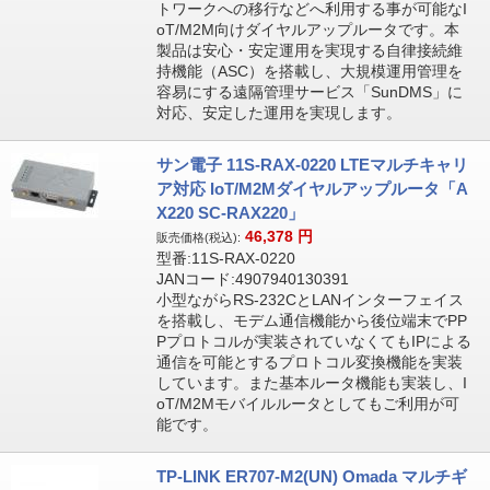
トワークへの移行などへ利用する事が可能なI
oT/M2M向けダイヤルアップルータです。本
製品は安心・安定運用を実現する自律接続維
持機能（ASC）を搭載し、大規模運用管理を
容易にする遠隔管理サービス「SunDMS」に
対応、安定した運用を実現します。
サン電子 11S-RAX-0220 LTEマルチキャリ
ア対応 IoT/M2Mダイヤルアップルータ「A
X220 SC-RAX220」
46,378
円
販売価格(税込):
型番:11S-RAX-0220
JANコード:4907940130391
小型ながらRS-232CとLANインターフェイス
を搭載し、モデム通信機能から後位端末でPP
Pプロトコルが実装されていなくてもIPによる
通信を可能とするプロトコル変換機能を実装
しています。また基本ルータ機能も実装し、I
oT/M2Mモバイルルータとしてもご利用が可
能です。
TP-LINK ER707-M2(UN) Omada マルチギ