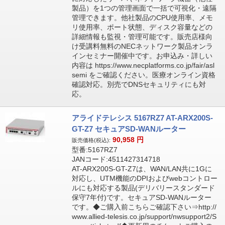
製品）を1つの管理画面で一括で可視化・遠隔
管理できます。他社製品のCPU使用率、メモ
リ使用率、ポート状態、ディスク容量などの
詳細情報も監視・管理可能です。販売店様向
け受講料無料のNECネットワーク製品オンラ
インセミナー開催中です。お申込み・詳しい
内容は https://www.necplatforms.co.jp/fair/asl
semi をご確認ください。医療オンライン資格
確認対応。別売でDNSセキュリティにも対
応。
アライドテレシス 5167RZ7 AT-ARX200S-
GT-Z7 セキュアSD-WANルーター
90,958
円
販売価格(税込):
型番:5167RZ7
JANコード:4511427314718
AT-ARX200S-GT-Z7は、WAN/LAN共に1Gに
対応し、UTM機能のDPIおよびwebコントロー
ルにも対応する製品(デリバリースタンダード
保守7年付)です。セキュアSD-WANルーター
です。◆ご購入前こちらご確認下さい⇒http://
www.allied-telesis.co.jp/support/nwsupport2/S