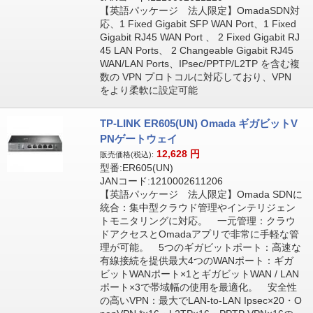
【英語パッケージ 法人限定】OmadaSDN対
応、1 Fixed Gigabit SFP WAN Port、1 Fixed
Gigabit RJ45 WAN Port 、 2 Fixed Gigabit RJ
45 LAN Ports、 2 Changeable Gigabit RJ45
WAN/LAN Ports、IPsec/PPTP/L2TP を含む複
数の VPN プロトコルに対応しており、VPN
をより柔軟に設定可能
TP-LINK ER605(UN) Omada ギガビットV
PNゲートウェイ
12,628
円
販売価格(税込):
型番:ER605(UN)
JANコード:1210002611206
【英語パッケージ 法人限定】Omada SDNに
統合：集中型クラウド管理やインテリジェン
トモニタリングに対応。 一元管理：クラウ
ドアクセスとOmadaアプリで非常に手軽な管
理が可能。 5つのギガビットポート：高速な
有線接続を提供最大4つのWANポート：ギガ
ビットWANポート×1とギガビットWAN / LAN
ポート×3で帯域幅の使用を最適化。 安全性
の高いVPN：最大でLAN-to-LAN Ipsec×20・O