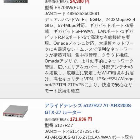
24,300
円
販売価格(税込):
型番:ER706W(EU)
JANコード:4895252500691
デュアルバンドWi-Fi、5GHz、2402Mbps+2.4
GHz、574Mbps対応。ギガビットポート×6搭
載、ギガビットSFPWAN、LANポート×1ギガ
ビットRJ45ポート×5で高速な有線接続を実
現。Omadaメッシュ対応、大規模ネットワー
クにも最適なシームレスで便利なネットワー
クが構築可能、集中型管理、クラウド接続、
Omadaアプリで、より効率的にネットワーク
管理。広いエリアをカバー、外部アンテナ×3
を搭載し、広範囲に安定したWi-Fi環境をお届
け、高セキュリティVPN、IPSec/SSL/Wiregu
ard/PPTP/L2TPVPNにより、快適で安心なリ
モート接続を確立
アライドテレシス 5127RZ7 AT-ARX200S-
GTX-Z7 ルーター
171,636
円
販売価格(税込):
型番:5127RZ7
JANコード:4511427291743
AT-ARX200S-GTX-Z7はLAN/WANポート双方