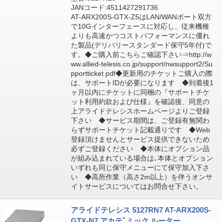
JANコード:4511427291736
AT-ARX200S-GTX-Z5はLAN/WANポート双方
で10Gインターフェースに対応し、従来機種
よりも高速かつコストパフォーマンスに優れ
た製品(デリバリースタンダード保守5年付)で
す。◆ご購入前こちらご確認下さい⇒http://w
ww.allied-telesis.co.jp/support/nwsupport2/Su
pportticket.pdf◆更新用のチケットご購入の際
は、サポートIDが必要になります ◆到着後1
ヶ月以内にチケットに同梱の『サポートチケ
ット利用約款および仕様』を確認後、同意の
上アライドテレシスホームページよりご登録
下さい ◆サービス期間は、ご登録有無関わ
らずサポートチケット記載通りです ◆Web
登録頂けませんとサービス提供できないため
必ずご登録ください ◆本体にオプション品
が組み込まれている場合は､本体とオプション
いずれも同じ保守メニューにて保守加入下さ
い ◆高所作業（高さ2m以上）を伴うオンサ
イトサービスについてはお問合せ下さい。
アライドテレシス 5127RN7 AT-ARX200S-
GTX-N7 アカテﾞミック ルーター