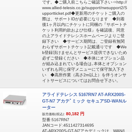
です。◆ご購入前こちらご確認下さい⇒http://
www.allied-telesis.co.jp/support/nwsupport2/S
upportticket.pdf◆更新用のチケットご購入の
際は、サポートIDが必要になります ◆到着
後1ヶ月以内にチケットに同梱の『サポートチ
ケット利用約款および仕様』を確認後、同意
の上アライドテレシスホームページよりご登
録下さい ◆サービス期間は、ご登録有無関
わらずサポートチケット記載通りです ◆We
b登録頂けませんとサービス提供できないため
必ずご登録ください ◆本体にオプション品
が組み込まれている場合は､本体とオプション
いずれも同じ保守メニューにて保守加入下さ
い ◆高所作業（高さ2m以上）を伴うオンサ
イトサービスについてはお問合せ下さい。
アライドテレシス 5167RN7 AT-ARX200S-
GT-N7 アカテﾞミック セキュアSD-WANル
ーター
80,182
円
販売価格(税込):
型番:5167RN7
JANコード:4511427314695
AT-ARX200S-GT-N7アカデミックは、WAN/L