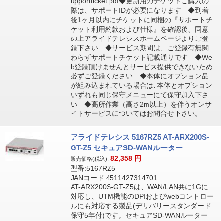
upportticket.pdf◆更新用のチケットご購入の
際は、サポートIDが必要になります ◆到着
後1ヶ月以内にチケットに同梱の『サポートチ
ケット利用約款および仕様』を確認後、同意
の上アライドテレシスホームページよりご登
録下さい ◆サービス期間は、ご登録有無関
わらずサポートチケット記載通りです ◆We
b登録頂けませんとサービス提供できないため
必ずご登録ください ◆本体にオプション品
が組み込まれている場合は､本体とオプション
いずれも同じ保守メニューにて保守加入下さ
い ◆高所作業（高さ2m以上）を伴うオンサ
イトサービスについてはお問合せ下さい。
アライドテレシス 5167RZ5 AT-ARX200S-
GT-Z5 セキュアSD-WANルーター
82,358
円
販売価格(税込):
型番:5167RZ5
JANコード:4511427314701
AT-ARX200S-GT-Z5は、WAN/LAN共に1Gに
対応し、UTM機能のDPIおよびwebコントロー
ルにも対応する製品(デリバリースタンダード
保守5年付)です。セキュアSD-WANルーター