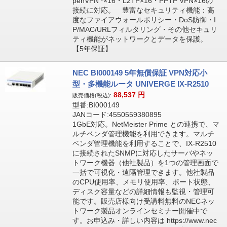
penVPN *×16・L2TP×16・PPTP VPN×16の
接続に対応。 豊富なセキュリティ機能：高
度なファイアウォールポリシー・DoS防御・I
P/MAC/URLフィルタリング・その他セキュリ
ティ機能がネットワークとデータを保護。
【5年保証】
NEC BI000149 5年無償保証 VPN対応小
型・多機能ルータ UNIVERGE IX-R2510
88,537
円
販売価格(税込):
型番:BI000149
JANコード:4550559380895
1GbE対応。NetMeister Prime との連携で、マ
ルチベンダ管理機能を利用できます。マルチ
ベンダ管理機能を利用することで、IX-R2510
に接続されたSNMPに対応したサーバやネッ
トワーク機器（他社製品）を1つの管理画面で
一括で可視化・遠隔管理できます。他社製品
のCPU使用率、メモリ使用率、ポート状態、
ディスク容量などの詳細情報も監視・管理可
能です。販売店様向け受講料無料のNECネッ
トワーク製品オンラインセミナー開催中で
す。お申込み・詳しい内容は https://www.nec