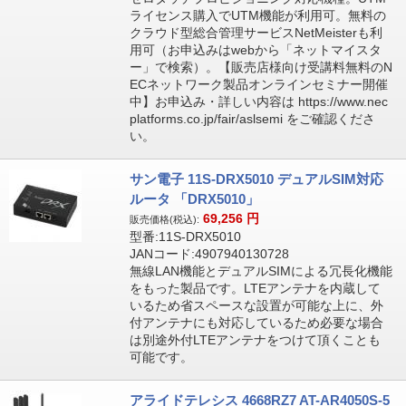
ライセンス購入でUTM機能が利用可。無料の
クラウド型総合管理サービスNetMeisterも利
用可（お申込みはwebから「ネットマイスタ
ー」で検索）。【販売店様向け受講料無料のN
ECネットワーク製品オンラインセミナー開催
中】お申込み・詳しい内容は https://www.nec
platforms.co.jp/fair/aslsemi をご確認くださ
い。
サン電子 11S-DRX5010 デュアルSIM対応
ルータ 「DRX5010」
69,256
円
販売価格(税込):
型番:11S-DRX5010
JANコード:4907940130728
無線LAN機能とデュアルSIMによる冗長化機能
をもった製品です。LTEアンテナを内蔵して
いるため省スペースな設置が可能な上に、外
付アンテナにも対応しているため必要な場合
は別途外付LTEアンテナをつけて頂くことも
可能です。
アライドテレシス 4668RZ7 AT-AR4050S-5