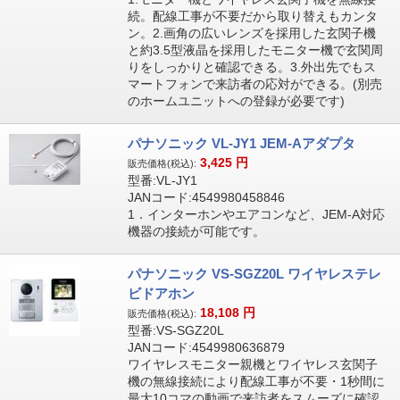
続。配線工事が不要だから取り替えもカンタ
ン。2.画角の広いレンズを採用した玄関子機
と約3.5型液晶を採用したモニター機で玄関周
りをしっかりと確認できる。3.外出先でもス
マートフォンで来訪者の応対ができる。(別売
のホームユニットへの登録が必要です)
パナソニック VL-JY1 JEM-Aアダプタ
3,425
円
販売価格(税込):
型番:VL-JY1
JANコード:4549980458846
1．インターホンやエアコンなど、JEM-A対応
機器の接続が可能です。
パナソニック VS-SGZ20L ワイヤレステレ
ビドアホン
18,108
円
販売価格(税込):
型番:VS-SGZ20L
JANコード:4549980636879
ワイヤレスモニター親機とワイヤレス玄関子
機の無線接続により配線工事が不要・1秒間に
最大10コマの動画で来訪者をスムーズに確認