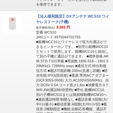
を保存できます。
【法人様宛限定】DXアンテナ WCS10 ワイ
ヤレストーク(子機)
9,083
円
販売価格(税込):
型番:WCS10
JANコード:4975584702755
■親機WCC10とワイヤレスで双方向通話がで
きるインターホンです。 ■別売の親機WCC10
とセットで使用します。親機WCC10と経由し
て別の子機と通話ができます。 ■標準規格:AR
IB STD-T101準拠 ■周波数:1895.616～1902.5
28MHz(1.728MHz step) ■通信方式:時分割複
信方式 ■通話可能距離:100m(見通し距離) ■防
水性能:IPX3(防雨形) ■電源:専用ACアダプター
(GCF305S-0506) 入力:AC100V(50/60Hz)、出
力:DC5V 0.5A コード長さ1.8m ■消費電力:0.7
W/0.4W(通話時/待受時) ■呼出:親機WCC10、
別の子機WCS10または簡易移動機WCM10へ
■連続通話時間:制限なし ■通話音量:4段階(大/
中/小/最小) ■着信音量:4段階(大/中/小/切) ■着
信音:2種類固定 ■機能:自動応答機能、通話不