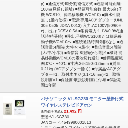
p) ■通信方式:時分割複信方式 ■通話可能距離:
100m(見通し距離) ■登録可能台数:最大6台(子
機 WCS10、簡易移動機 WCM10) ■防水性能:
無し(屋内仕様) ■電源:専用ACアダプター(UNL
305-0505-JDXA-0013) 入力:AC100V(50/60H
z)、出力:DC5V 0.5A ■消費電力:1.1W/0.9W(通
話時/待受時) ■呼出:子機WCS10または簡易移
動子機WCM10へ ■連続通話時間:制限なし ■通
話音量:4段階(大/中/小/最小) ■着信音量:4段階
(大/中/小/切) ■着信音:8種類から選択 ■機能:簡
易移動機WCM10の電池切れ通知 ■使用温度範
囲:0℃～+40℃ ■寸法:26×150×125mm ■質量:
0.21kg (ACアダプター除く) ■付属品:ACアダ
プター×1、取付木ネジ(3.1×16mm)×2、取扱
説明書×1 ■保証書:取扱説明書に付与 ■保証期
間:1年間
パナソニック VL-SGZ30 モニター壁掛け式
ワイヤレステレビドアホン
21,492
円
販売価格(税込):
型番:VL-SGZ30
JANコード:4549980001813
1.モニター機とワイヤレス玄関子機を無線接