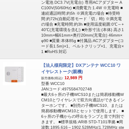
ン電池 DC3.7V(充電台) 専用ACアダプター A
C100V(50/60Hz) ■消費電力:1.4W ※充電時 ■
連続通話時間:約5h ※満充電の場合 ■待受時
間:約72h(自動応答モード「切」時) ※満充電
の場合 ■充電時間:約3h ■使用温度範囲:0℃～+
40℃(充電環境を含む) ■外形寸法:(本体) 高さ1
10mm×幅61mm×奥行20mm(充電台) 46mm×
φ90 ■質量:本体85g ■付属品:ACアダプター(コ
ード長1.5m)×1、ベルトクリップ×1、充電台×
1 ■RoHS:対応
【法人様宛限定】DXアンテナ WCC10 ワ
イヤレストーク(親機)
12,989
円
販売価格(税込):
型番:WCC10
JANコード:4975584702748
■最大6ヶ所の子機WCS10または簡易移動機W
CM10とワイヤレスで双方向通話ができるイン
ターホンです。 ■別売の子機WCS10、または
簡易移動機WCM10とセットで使用します。 ■
6ヶ所の子機からの呼出をランプと音で判別で
きます。 ■標準規格:ARIB STD-T101準拠 ■周
波数:1895.616～1902.528MHz(1.728MHz ste