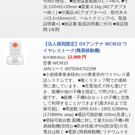
可時の警告。 ■使用温度範囲:0℃～+40℃ ■寸
法:110×61×20mm ■質量:0.1kg (ACアダプタ
ー除く) ■付属品:ACアダプター×1、取付木ネ
ジ(3.1×16mm)×2、ベルトクリップ×1、取扱
説明書×1 ■保証書:取扱説明書に付与 ■保証期
間:1年間
【法人様宛限定】DXアンテナ WCM10 ワ
イヤレストーク(簡易移動機)
12,989
円
販売価格(税込):
型番:WCM10
JANコード:4975584702298
■小規模事業者様向けの事業所内ワイヤレス通
話システムです。 ■働くスタッフ間での連絡
用に適しています。 ■充電池式で持ち運びで
き、親機や他の子機を指定して呼び出しが可
能です。 ■親機・子機6台セットの子機と交換
して利用することができます(最大6台まで交
換可能)。 ■周波数:1895.616～1902.528MHz
(1728MHz step) ■通話可能距離:100m(見通し)
■登録可能台数:親機に対して最大6台(子機+簡
易移動機(別売)) ■防水性能:IPX4(防沫型)※充
電台は除く ■電源:(簡易移動機) リチウムイオ