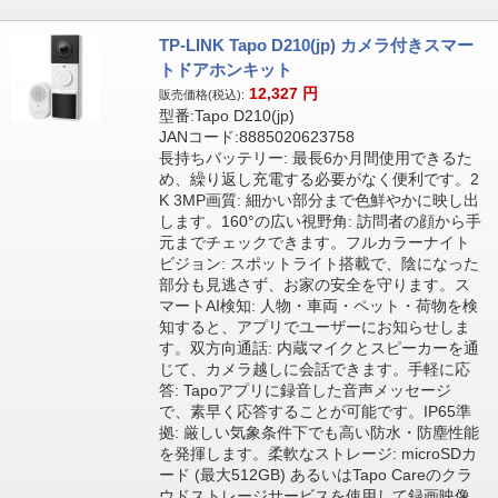
TP-LINK Tapo D210(jp) カメラ付きスマー
トドアホンキット
12,327
円
販売価格(税込):
型番:Tapo D210(jp)
JANコード:8885020623758
長持ちバッテリー: 最長6か月間使用できるた
め、繰り返し充電する必要がなく便利です。2
K 3MP画質: 細かい部分まで色鮮やかに映し出
します。160°の広い視野角: 訪問者の顔から手
元までチェックできます。フルカラーナイト
ビジョン: スポットライト搭載で、陰になった
部分も見逃さず、お家の安全を守ります。ス
マートAI検知: 人物・車両・ペット・荷物を検
知すると、アプリでユーザーにお知らせしま
す。双方向通話: 内蔵マイクとスピーカーを通
じて、カメラ越しに会話できます。手軽に応
答: Tapoアプリに録音した音声メッセージ
で、素早く応答することが可能です。IP65準
拠: 厳しい気象条件下でも高い防水・防塵性能
を発揮します。柔軟なストレージ: microSDカ
ード (最大512GB) あるいはTapo Careのクラ
ウドストレージサービスを使用して録画映像