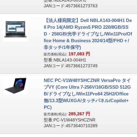
型番:NBLA143-005H1
JANコード:4573661273763
【法人様宛限定】Dell NBLA143-004H1 De
ll Pro 14(AMD Ryzen5 PRO 220/8GB/SS
D・256GB/光学ドライブなし/Win11Pro/Of
fice Home & Business 2024/14型/FHD＋/
非タッチ/1年保守)
197,083
円
販売価格(税込):
型番:NBLA143-004H1
JANコード:4573661273749
NEC PC-V1W48YSHCZNR VersaPro タイ
プVY (Core Ultra 7-256V/16GB/SSD 512G
B/ドライブなし/Win11Pro64 25H2/Office
無/13.3型WUXGA/タッチパネル/Copilot+
PC)
285,267
円
販売価格(税込):
型番:PC-V1W48YSHCZNR
JANコード:4573640710289