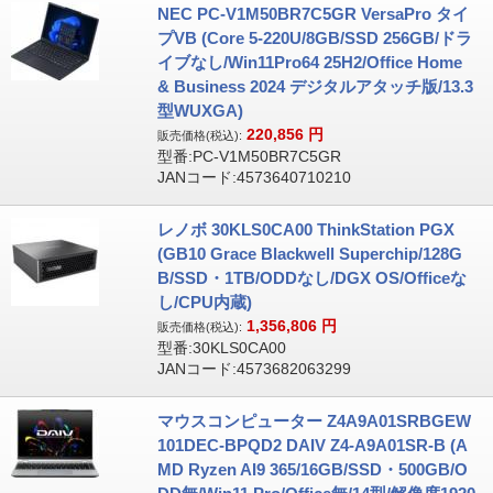
NEC PC-V1M50BR7C5GR VersaPro タイ
プVB (Core 5-220U/8GB/SSD 256GB/ドラ
イブなし/Win11Pro64 25H2/Office Home
& Business 2024 デジタルアタッチ版/13.3
型WUXGA)
220,856
円
販売価格(税込):
型番:PC-V1M50BR7C5GR
JANコード:4573640710210
レノボ 30KLS0CA00 ThinkStation PGX
(GB10 Grace Blackwell Superchip/128G
B/SSD・1TB/ODDなし/DGX OS/Officeな
し/CPU内蔵)
1,356,806
円
販売価格(税込):
型番:30KLS0CA00
JANコード:4573682063299
マウスコンピューター Z4A9A01SRBGEW
101DEC-BPQD2 DAIV Z4-A9A01SR-B (A
MD Ryzen AI9 365/16GB/SSD・500GB/O