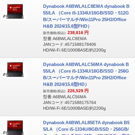
Dynabook A6BWLALC8EMA dynabook B
55/LA （Core i5-1334U/16GB/SSD・512G
B/スーパーマルチ/Win11Pro 25H2/Office
H&B 2024/15.6型FHD）
238,616
円
販売価格(税込):
型番:A6BWLALC8EMA
JANコード:4571588178406
HD/Wi-Fi 6E/1000BASE/約2200g
Dynabook A6BWLALC56MA dynabook B
55/LA （Core i5-1334U/16GB/SSD・256G
B/スーパーマルチ/Win11Pro 25H2/Office
H&B 2024/15.6型HD）
226,529
円
販売価格(税込):
型番:A6BWLALC56MA
JANコード:4571588175764
HD/Wi-Fi 6E/1000BASE/約2200g
Dynabook A6BWLAL85ETA dynabook B5
5/LA （Core i5-1334U/8GB/SSD・256GB/