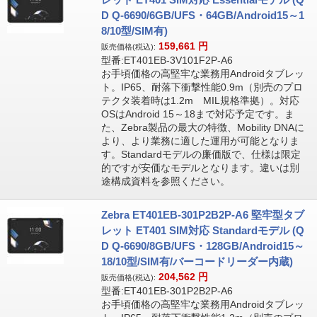
D Q-6690/6GB/UFS・64GB/Android15～1
8/10型/SIM有)
159,661
円
販売価格(税込):
型番:ET401EB-3V101F2P-A6
お手頃価格の高堅牢な業務用Androidタブレッ
ト。IP65、耐落下衝撃性能0.9m（別売のプロ
テクタ装着時は1.2m MIL規格準拠）。対応
OSはAndroid 15～18まで対応予定です。ま
た、Zebra製品の最大の特徴、Mobility DNAに
より、より業務に適した運用が可能となりま
す。Standardモデルの廉価版で、仕様は限定
的ですが安価なモデルとなります。違いは別
途構成資料を参照ください。
Zebra ET401EB-301P2B2P-A6 堅牢型タブ
レット ET401 SIM対応 Standardモデル (Q
D Q-6690/8GB/UFS・128GB/Android15～
18/10型/SIM有/バーコードリーダー内蔵)
204,562
円
販売価格(税込):
型番:ET401EB-301P2B2P-A6
お手頃価格の高堅牢な業務用Androidタブレッ