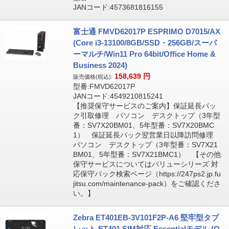
JANコード:4573681816155
富士通 FMVD62017P ESPRIMO D7015/AX
(Core i3-13100/8GB/SSD・256GB/スーパ
ーマルチ/Win11 Pro 64bit/Office Home &
Business 2024)
158,639
円
販売価格(税込):
型番:FMVD62017P
JANコード:4549210815241
【推奨保守サービスのご案内】保証延長パッ
ク引取修理 パソコン デスクトップ（3年型
番：SV7X20BM01、5年型番：SV7X20BMC
1） 保証延長パック翌営業日以降訪問修理
パソコン デスクトップ（3年型番：SV7X21
BM01、5年型番：SV7X21BMC1） 【その他
保守サービスについてはバリューシリーズ 対
応保守パック検索ページ（https://247ps2.jp.fu
jitsu.com/maintenance-pack）をご確認くださ
い。】
Zebra ET401EB-3V101F2P-A6 堅牢型タブ
レット ET401 SIM対応 Essentialモデル (Q