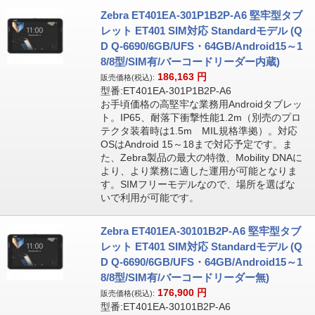
Zebra ET401EA-301P1B2P-A6 堅牢型タブ
レット ET401 SIM対応 Standardモデル (Q
D Q-6690/6GB/UFS・64GB/Android15～1
8/8型/SIM有/バーコードリーダー内蔵)
186,163
円
販売価格(税込):
型番:ET401EA-301P1B2P-A6
お手頃価格の高堅牢な業務用Androidタブレッ
ト。IP65、耐落下衝撃性能1.2m（別売のプロ
テクタ装着時は1.5m MIL規格準拠）。対応
OSはAndroid 15～18まで対応予定です。ま
た、Zebra製品の最大の特徴、Mobility DNAに
より、より業務に適した運用が可能となりま
す。SIMフリーモデルなので、場所を選ばな
いで利用が可能です。
Zebra ET401EA-30101B2P-A6 堅牢型タブ
レット ET401 SIM対応 Standardモデル (Q
D Q-6690/6GB/UFS・64GB/Android15～1
8/8型/SIM有/バーコードリーダー無)
176,900
円
販売価格(税込):
型番:ET401EA-30101B2P-A6