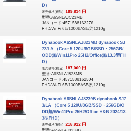
D）
199,814
円
販売価格(税込):
型番:A6SNLAJC23MB
JANコード:4571588162276
FHD/Wi-Fi 6E/1000BASE/約1210g
Dynabook A6SNLAJ823MB dynabook SJ
73/LA （Core 5 120U/8GB/SSD・256GB/
ODD無/Win11Pro 25H2/Office無/13.3型FH
D）
187,000
円
販売価格(税込):
型番:A6SNLAJ823MB
JANコード:4571588162504
FHD/Wi-Fi 6E/1000BASE/約1210g
Dynabook A6SNLAJ8239B dynabook SJ7
3/LA （Core 5 120U/8GB/SSD・256GB/O
DD無/Win11Pro 25H2/Office H&B 2024/13.
3型FHD）
218,912
円
販売価格(税込):
型番:A6SNLAJ8239B