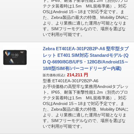
ト。IP65、耐落下衝撃性能1.2m（別売のプロ
テクタ装着時は1.5m MIL規格準拠）。対応
OSはAndroid 15～18まで対応予定です。ま
た、Zebra製品の最大の特徴、Mobility DNAに
より、より業務に適した運用が可能となりま
す。SIMフリーモデルなので、場所を選ばな
いで利用が可能です。
Zebra ET401EA-301P2B2P-A6 堅牢型タブ
レット ET401 SIM対応 Standardモデル (Q
D Q-6690/8GB/UFS・128GB/Android15～
18/8型/SIM有/バーコードリーダー内蔵)
214,211
円
販売価格(税込):
型番:ET401EA-301P2B2P-A6
お手頃価格の高堅牢な業務用Androidタブレッ
ト。IP65、耐落下衝撃性能1.2m（別売のプロ
テクタ装着時は1.5m MIL規格準拠）。対応
OSはAndroid 15～18まで対応予定です。ま
た、Zebra製品の最大の特徴、Mobility DNAに
より、より業務に適した運用が可能となりま
す。SIMフリーモデルなので、場所を選ばな
いで利用が可能です。