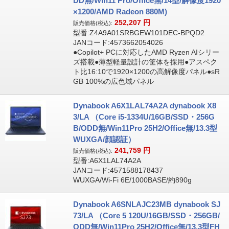
DD無/Win11 Pro/Office無/14型/解像度1920
×1200/AMD Radeon 880M)
252,207
円
販売価格(税込):
型番:Z4A9A01SRBGEW101DEC-BPQD2
JANコード:4573662054026
●Copilot+ PCに対応したAMD Ryzen AIシリー
ズ搭載●薄型軽量設計の筐体を採用●アスペク
ト比16:10で1920×1200の高解像度パネル●sR
GB 100%の広色域パネル
Dynabook A6X1LAL74A2A dynabook X8
3/LA （Core i5-1334U/16GB/SSD・256G
B/ODD無/Win11Pro 25H2/Office無/13.3型
WUXGA/顔認証）
241,759
円
販売価格(税込):
型番:A6X1LAL74A2A
JANコード:4571588178437
WUXGA/Wi-Fi 6E/1000BASE/約890g
Dynabook A6SNLAJC23MB dynabook SJ
73/LA （Core 5 120U/16GB/SSD・256GB/
ODD無/Win11Pro 25H2/Office無/13.3型FH