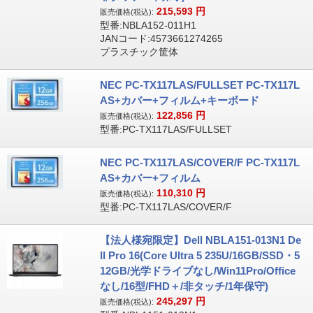
215,593
円
販売価格(税込):
型番:NBLA152-011H1
JANコード:4573661274265
プラスチック筐体
NEC PC-TX117LAS/FULLSET PC-TX117L
AS+カバー+フィルム+キーボード
122,856
円
販売価格(税込):
型番:PC-TX117LAS/FULLSET
NEC PC-TX117LAS/COVER/F PC-TX117L
AS+カバー+フィルム
110,310
円
販売価格(税込):
型番:PC-TX117LAS/COVER/F
【法人様宛限定】Dell NBLA151-013N1 De
ll Pro 16(Core Ultra 5 235U/16GB/SSD・5
12GB/光学ドライブなし/Win11Pro/Office
なし/16型/FHD＋/非タッチ/1年保守)
245,297
円
販売価格(税込):