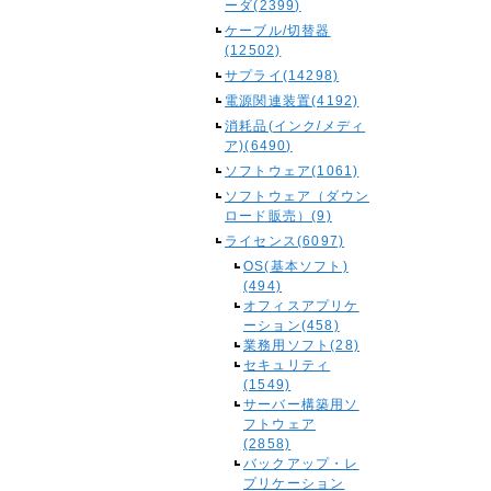
ーダ(2399)
ケーブル/切替器
(12502)
サプライ(14298)
電源関連装置(4192)
消耗品(インク/メディ
ア)(6490)
ソフトウェア(1061)
ソフトウェア（ダウン
ロード販売）(9)
ライセンス(6097)
OS(基本ソフト)
(494)
オフィスアプリケ
ーション(458)
業務用ソフト(28)
セキュリティ
(1549)
サーバー構築用ソ
フトウェア
(2858)
バックアップ・レ
プリケーション