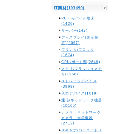
IT商材(103490)
PC・モバイル端末
(1426)
サーバー(142)
ディスプレイ(表示装
置)(2067)
プリンタ/プロッタ
(1674)
CPU/ボード類(2649)
メモリ/フラッシュメモ
リ(1958)
ストレージデバイス
(3969)
入力デバイス(1019)
通信/ネットワーク機器
(10165)
カメラ・ネットワーク
カメラ・光学機器
(2712)
スキャナ/バーコードリ