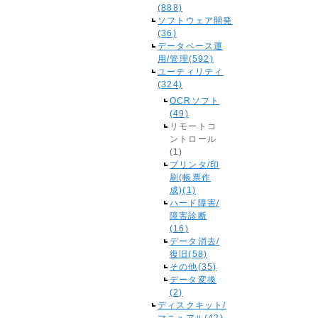
(888)
ソフトウェア開発
(36)
データベース運
用/管理(592)
ユーティリティ
(324)
OCRソフト
(49)
リモートコ
ントロール
(1)
プリンタ/印
刷(帳票作
成)(1)
ハード障害/
障害診断
(16)
データ消去/
復旧(58)
その他(35)
データ変換
(2)
ディスクキット/