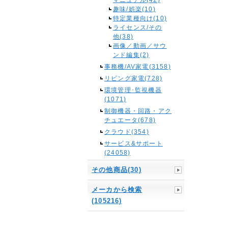
マニュアル(42)
趣味/娯楽(10)
特定業種向け(10)
ライセンス/その
他(38)
画像／動画／サウ
ンド編集(2)
事務機/AV家電(3158)
リビング家電(728)
環境管理･監視機器
(1071)
制御機器・回路・アク
チュエータ(678)
クラウド(354)
サービス&サポート
(24058)
その他商品(30)
メーカから検索
(105216)