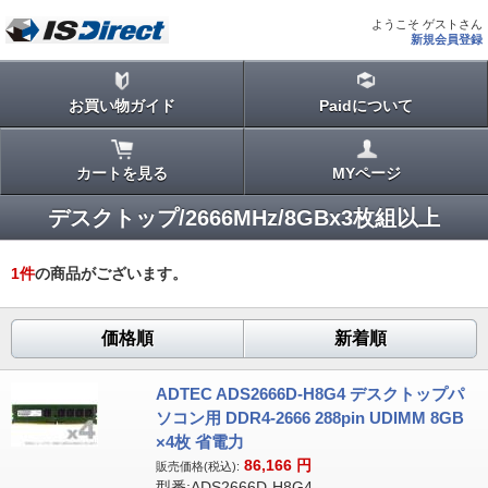
ようこそ ゲストさん
新規会員登録
お買い物ガイド
Paidについて
カートを見る
MYページ
デスクトップ/2666MHz/8GBx3枚組以上
1
件
の商品がございます。
価格順
新着順
ADTEC ADS2666D-H8G4 デスクトップパ
ソコン用 DDR4-2666 288pin UDIMM 8GB
×4枚 省電力
86,166
円
販売価格(税込):
型番:ADS2666D-H8G4