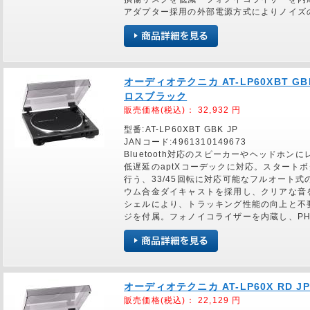
アダプター採用の外部電源方式によりノイズ
オーディオテクニカ AT-LP60XBT G
ロスブラック
販売価格(税込)：
32,932
円
型番:AT-LP60XBT GBK JP
JANコード:4961310149673
Bluetooth対応のスピーカーやヘッドホ
低遅延のaptXコーデックに対応。スタート
行う、33/45回転に対応可能なフルオート
ウム合金ダイキャストを採用し、クリアな音
シェルにより、トラッキング性能の向上と不
ジを付属。フォノイコライザーを内蔵し、PHO
オーディオテクニカ AT-LP60X RD
販売価格(税込)：
22,129
円