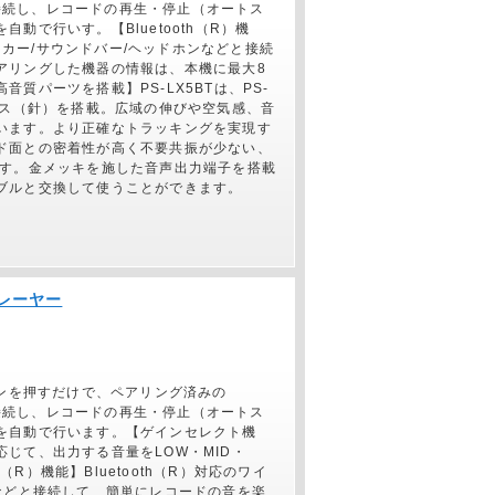
器と接続し、レコードの再生・停止（オートス
動で行いす。【Bluetooth（R）機
ピーカー/サウンドバー/ヘッドホンなどと接続
アリングした機器の情報は、本機に最大8
質パーツを搭載】PS-LX5BTは、PS-
ラス（針）を搭載。広域の伸びや空気感、音
います。より正確なトラッキングを実現す
ド面との密着性が高く不要共振が少ない、
ます。金メッキを施した音声出力端子を搭載
ブルと交換して使うことができます。
プレーヤー
タンを押すだけで、ペアリング済みの
器と接続し、レコードの再生・停止（オートス
を自動で行います。【ゲインセレクト機
じて、出力する音量をLOW・MID・
h（R）機能】Bluetooth（R）対応のワイ
などと接続して、簡単にレコードの音を楽