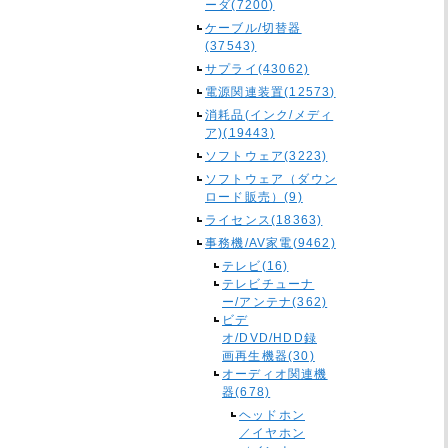
ーダ(7200)
ケーブル/切替器
(37543)
サプライ(43062)
電源関連装置(12573)
消耗品(インク/メディ
ア)(19443)
ソフトウェア(3223)
ソフトウェア（ダウン
ロード販売）(9)
ライセンス(18363)
事務機/AV家電(9462)
テレビ(16)
テレビチューナ
ー/アンテナ(362)
ビデ
オ/DVD/HDD録
画再生機器(30)
オーディオ関連機
器(678)
ヘッドホン
／イヤホン