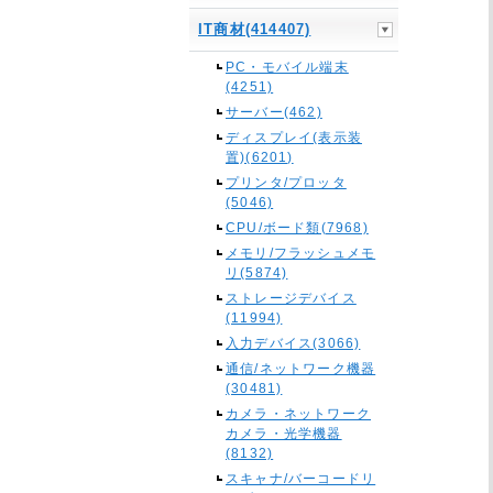
IT商材(414407)
PC・モバイル端末
(4251)
サーバー(462)
ディスプレイ(表示装
置)(6201)
プリンタ/プロッタ
(5046)
CPU/ボード類(7968)
メモリ/フラッシュメモ
リ(5874)
ストレージデバイス
(11994)
入力デバイス(3066)
通信/ネットワーク機器
(30481)
カメラ・ネットワーク
カメラ・光学機器
(8132)
スキャナ/バーコードリ