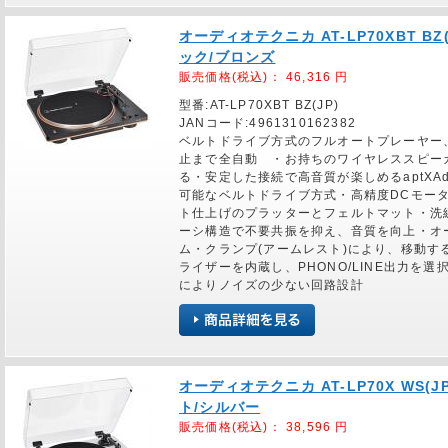
オーディオテクニカ AT-LP70XBT B
ック/ブロンズ
販売価格(税込)：
46,316
円
型番:AT-LP70XBT BZ(JP)
JANコード:4961310162382
ベルトドライブ方式のフルオートプレーヤー
止まで全自動 ・お持ちのワイヤレススピー
る・安定した接続で高音質が楽しめるaptXAdap
可能なベルトドライブ方式・高精度DCモー
ト仕上げのプラッターとフェルトマット・洗
ーシ構造で不要共振を抑え、音質を向上・オ
ム・クランプ(アームレスト)により、移動す
ライザーを内蔵し、PHONO/LINE出力を
によりノイズの少ない回路設計
オーディオテクニカ AT-LP70X WS
ト/シルバー
販売価格(税込)：
38,596
円