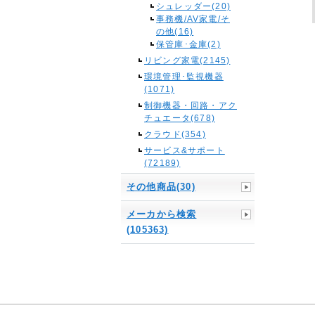
シュレッダー(20)
事務機/AV家電/そ
の他(16)
保管庫･金庫(2)
リビング家電(2145)
環境管理･監視機器
(1071)
制御機器・回路・アク
チュエータ(678)
クラウド(354)
サービス&サポート
(72189)
その他商品(30)
メーカから検索
(105363)