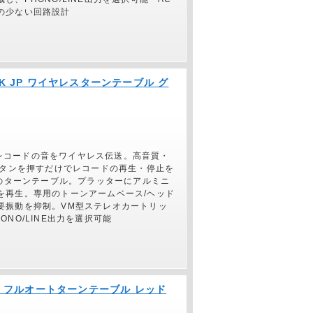
の少ない回路設計
BK JP ワイヤレスターンテーブル グ
ンにレコードの音をワイヤレス伝送。高音質・
ボタンを押すだけでレコードの再生・停止を
式のターンテーブル。プラッターにアルミニ
を再生。専用のトーンアームベース/ヘッド
要振動を抑制。VM型ステレオカートリッ
NO/LINE出力を選択可能
 JP フルオートターンテーブル レッド