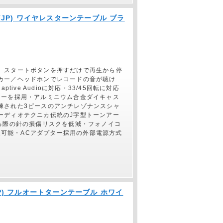
Z(JP) ワイヤレスターンテーブル ブラ
、スタートボタンを押すだけで再生から停
カー／ヘッドホンでレコードの音が聴け
tive Audioに対応・33/45回転に対応
ターを採用・アルミニウム合金ダイキャス
練された3ピースのアンチレゾナンスシャ
ーディオテクニカ伝統のJ字型トーンアー
る際の針の損傷リスクを低減・フォノイコ
選択可能・ACアダプター採用の外部電源方式
(JP) フルオートターンテーブル ホワイ