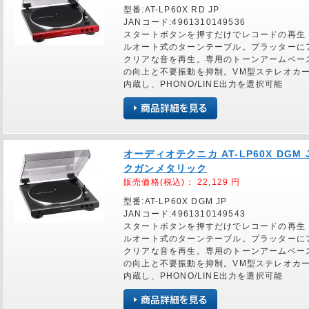
型番:AT-LP60X RD JP
JANコード:4961310149536
スタートボタンを押すだけでレコードの再生・
ルオート式のターンテーブル。プラッターに
クリアな音を再生。専用のトーンアームベー
の向上と不要振動を抑制。VM型ステレオカ
内蔵し、PHONO/LINE出力を選択可能
オーディオテクニカ AT-LP60X DG
クガンメタリック
販売価格(税込)：
22,129
円
型番:AT-LP60X DGM JP
JANコード:4961310149543
スタートボタンを押すだけでレコードの再生・
ルオート式のターンテーブル。プラッターに
クリアな音を再生。専用のトーンアームベー
の向上と不要振動を抑制。VM型ステレオカ
内蔵し、PHONO/LINE出力を選択可能