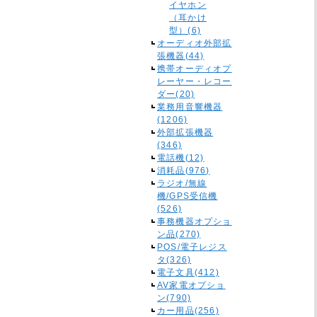
イヤホン
（耳かけ
型）(6)
オーディオ外部拡
張機器(44)
携帯オーディオプ
レーヤー・レコー
ダー(20)
業務用音響機器
(1206)
外部拡張機器
(346)
電話機(12)
消耗品(976)
ラジオ/無線
機/GPS受信機
(526)
事務機器オプショ
ン品(270)
POS/電子レジス
タ(326)
電子文具(412)
AV家電オプショ
ン(790)
カー用品(256)