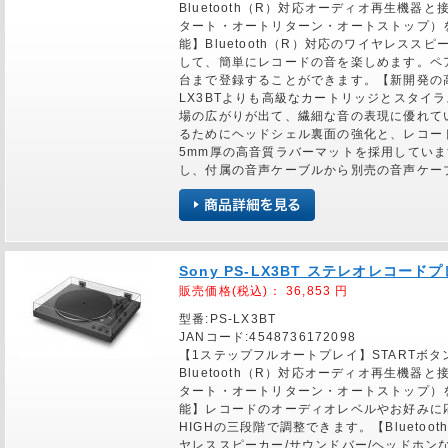
Bluetooth（R）対応オーディオ再生機
タート・オートリターン・オートストップ）を自
能】Bluetooth（R）対応のワイヤレスス
して、簡単にレコードの音を楽しめます。ペ
台まで登録することができます。【新開発の高音
LX3BTよりも高級なカートリッジとスタイ
場の広がりが出て、繊細な音の表現に優れて
るためにヘッドシェル裏面の強化と、レコー
5mm厚の高音質ラバーマットを採用してい
し、付属の音声ケーブルから別売の音声ケー
Sony PS-LX3BT ステレオレコード
販売価格(税込)：
36,853
円
型番:PS-LX3BT
JANコード:4548736172098
【1ステップフルオートプレイ】STARTボ
Bluetooth（R）対応オーディオ再生機
タート・オートリターン・オートストップ）
能】レコードのオーディオレベルやお好みに応
HIGHの三段階で調整できます。【Bluetoot
ヤレススピーカー/サウンドバー/ヘッドホン