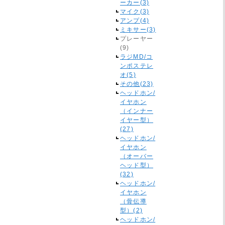
ーカー(3)
マイク(3)
アンプ(4)
ミキサー(3)
プレーヤー
(9)
ラジMD/コ
ンポステレ
オ(5)
その他(23)
ヘッドホン/
イヤホン
（インナー
イヤー型）
(27)
ヘッドホン/
イヤホン
（オーバー
ヘッド型）
(32)
ヘッドホン/
イヤホン
（骨伝導
型）(2)
ヘッドホン/