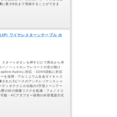
機に最大8台まで登録することができま
S(JP) ワイヤレスターンテーブル ホ
、スタートボタンを押すだけで再生から停
カー／ヘッドホンでレコードの音が聴け
tive Audioに対応・33/45回転に対応
ターを採用・アルミニウム合金ダイキャス
練された3ピースのアンチレゾナンスシャ
ーディオテクニカ伝統のJ字型トーンアー
る際の針の損傷リスクを低減・フォノイコ
選択可能・ACアダプター採用の外部電源方式