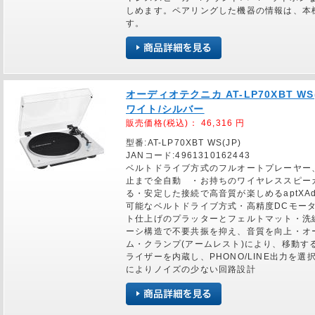
しめます。ペアリングした機器の情報は、本
す。
オーディオテクニカ AT-LP70XBT W
ワイト/シルバー
販売価格(税込)：
46,316
円
型番:AT-LP70XBT WS(JP)
JANコード:4961310162443
ベルトドライブ方式のフルオートプレーヤー
止まで全自動 ・お持ちのワイヤレススピー
る・安定した接続で高音質が楽しめるaptXAdap
可能なベルトドライブ方式・高精度DCモー
ト仕上げのプラッターとフェルトマット・洗
ーシ構造で不要共振を抑え、音質を向上・オ
ム・クランプ(アームレスト)により、移動す
ライザーを内蔵し、PHONO/LINE出力を
によりノイズの少ない回路設計