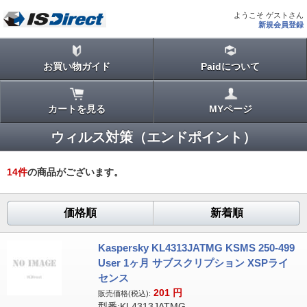
ようこそ ゲストさん
新規会員登録
お買い物ガイド
Paidについて
カートを見る
MYページ
ウィルス対策（エンドポイント）
14
件
の商品がございます。
価格順
新着順
Kaspersky KL4313JATMG KSMS 250-499
User 1ヶ月 サブスクリプション XSPライ
センス
201
円
販売価格(税込):
型番:KL4313JATMG